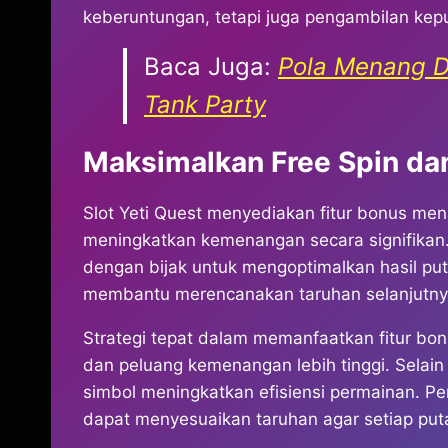
keberuntungan, tetapi juga pengambilan kepu
Baca Juga:
Pola Menang D
Tank Party
Maksimalkan Free Spin dan
Slot Yeti Quest menyediakan fitur bonus menar
meningkatkan kemenangan secara signifikan.
dengan bijak untuk mengoptimalkan hasil put
membantu merencanakan taruhan selanjutnya
Strategi tepat dalam memanfaatkan fitur bo
dan peluang kemenangan lebih tinggi. Selai
simbol meningkatkan efisiensi permainan. P
dapat menyesuaikan taruhan agar setiap put