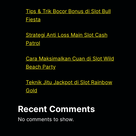
Tips & Trik Bocor Bonus di Slot Bull
Fiesta
Strategi Anti Loss Main Slot Cash
Patrol
Cara Maksimalkan Cuan di Slot Wild
Beach Party
Teknik Jitu Jackpot di Slot Rainbow
Gold
Recent Comments
No comments to show.