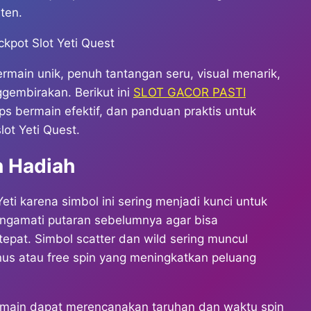
ten.
main unik, penuh tantangan seru, visual menarik,
gembirakan. Berikut ini
SLOT GACOR PASTI
ips bermain efektif, dan panduan praktis untuk
ot Yeti Quest.
n Hadiah
i karena simbol ini sering menjadi kunci untuk
ngamati putaran sebelumnya agar bisa
epat. Simbol scatter dan wild sering muncul
us atau free spin yang meningkatkan peluang
emain dapat merencanakan taruhan dan waktu spin