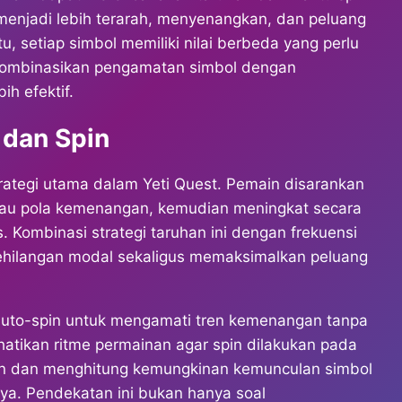
 menjadi lebih terarah, menyenangkan, dan peluang
u, setiap simbol memiliki nilai berbeda yang perlu
ngombinasikan pengamatan simbol dengan
h efektif.
 dan Spin
rategi utama dalam Yeti Quest. Pemain disarankan
tau pola kemenangan, kemudian meningkat secara
s. Kombinasi strategi taruhan ini dengan frekuensi
kehilangan modal sekaligus memaksimalkan peluang
 auto-spin untuk mengamati tren kemenangan tanpa
hatikan ritme permainan agar spin dilakukan pada
n dan menghitung kemungkinan kemunculan simbol
ya. Pendekatan ini bukan hanya soal