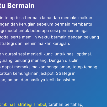
tu Bermain
in tetap bisa bermain lama dan memaksimalkan
ngan dan kerugian sebelum bermain membantu
gi modal untuk beberapa sesi permainan agar
 modal serta memilih waktu bermain dengan peluang
 strategi dan meminimalkan kerugian.
n durasi sesi menjadi kunci untuk hasil optimal.
ngurangi peluang menang. Dengan disiplin
n dapat memaksimalkan pengalaman, tetap tenang
tkan kemungkinan jackpot. Strategi ini
an, aman, dan hasilnya lebih konsisten.
ombinasi strategi simbol
, taruhan bertahap,