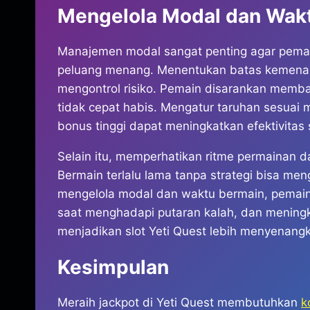
Mengelola Modal dan Wak
Manajemen modal sangat penting agar pema
peluang menang. Menentukan batas kemena
mengontrol risiko. Pemain disarankan memba
tidak cepat habis. Mengatur taruhan sesuai
bonus tinggi dapat meningkatkan efektivitas
Selain itu, memperhatikan ritme permainan da
Bermain terlalu lama tanpa strategi bisa me
mengelola modal dan waktu bermain, pemai
saat menghadapi putaran kalah, dan meningka
menjadikan slot Yeti Quest lebih menyenangk
Kesimpulan
Meraih jackpot di Yeti Quest membutuhkan
k