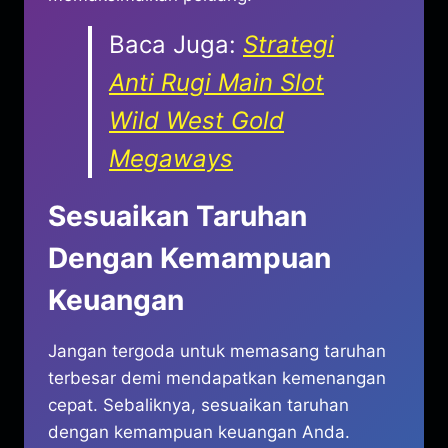
Baca Juga:
Strategi
Anti Rugi Main Slot
Wild West Gold
Megaways
Sesuaikan Taruhan
Dengan Kemampuan
Keuangan
Jangan tergoda untuk memasang taruhan
terbesar demi mendapatkan kemenangan
cepat. Sebaliknya, sesuaikan taruhan
dengan kemampuan keuangan Anda.