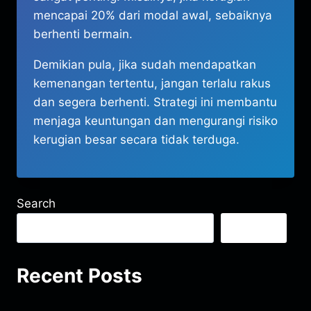
mencapai 20% dari modal awal, sebaiknya
berhenti bermain.
Demikian pula, jika sudah mendapatkan
kemenangan tertentu, jangan terlalu rakus
dan segera berhenti. Strategi ini membantu
menjaga keuntungan dan mengurangi risiko
kerugian besar secara tidak terduga.
Search
Search
Recent Posts