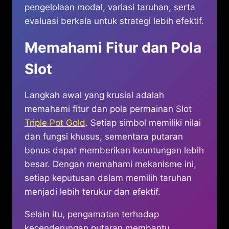
pengelolaan modal, variasi taruhan, serta
evaluasi berkala untuk strategi lebih efektif.
Memahami Fitur dan Pola
Slot
Langkah awal yang krusial adalah
memahami fitur dan pola permainan Slot
Triple Pot Gold
. Setiap simbol memiliki nilai
dan fungsi khusus, sementara putaran
bonus dapat memberikan keuntungan lebih
besar. Dengan memahami mekanisme ini,
setiap keputusan dalam memilih taruhan
menjadi lebih terukur dan efektif.
Selain itu, pengamatan terhadap
kecenderungan putaran membantu