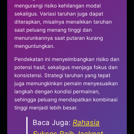
mengurangi risiko kehilangan modal
sekaligus. Variasi taruhan juga dapat
diterapkan, misalnya menaikkan taruhan
saat peluang menang tinggi dan
menurunkannya saat putaran kurang
menguntungkan.
Pendekatan ini menyeimbangkan risiko dan
potensi hasil, sekaligus menjaga fokus dan
konsistensi. Strategi taruhan yang tepat
juga memungkinkan pemain menyesuaikan
langkah dengan kondisi permainan,
sehingga peluang mendapatkan kombinasi
tinggi menjadi lebih besar.
Baca Juga:
Rahasia
Sukses Raih Jackpot