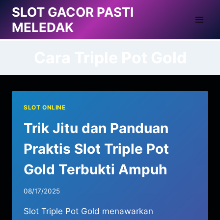
Skip
SLOT GACOR PASTI
to
MELEDAK
content
Cara Triple Pot Gold
SLOT ONLINE
Trik Jitu dan Panduan
Praktis Slot Triple Pot
Gold Terbukti Ampuh
08/17/2025
Slot Triple Pot Gold menawarkan