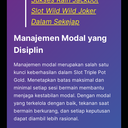
Slot Wild Wild Joker
Dalam Sekejap
Manajemen Modal yang
Disiplin
Manajemen modal merupakan salah satu
kunci keberhasilan dalam Slot Triple Pot
Gold. Menetapkan batas maksimal dan
minimal setiap sesi bermain membantu
menjaga kestabilan modal. Dengan modal
yang terkelola dengan baik, tekanan saat
bermain berkurang, dan setiap keputusan
dapat diambil lebih rasional.