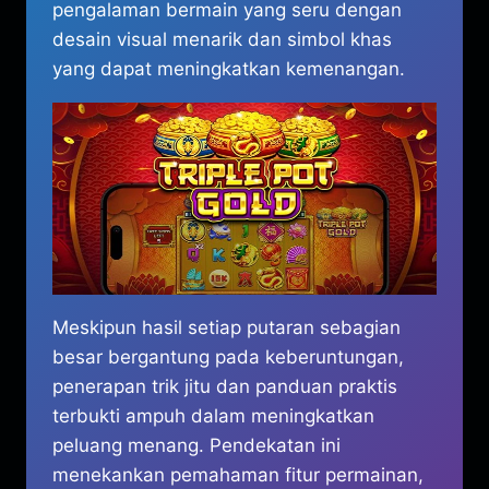
pengalaman bermain yang seru dengan
desain visual menarik dan simbol khas
yang dapat meningkatkan kemenangan.
Meskipun hasil setiap putaran sebagian
besar bergantung pada keberuntungan,
penerapan trik jitu dan panduan praktis
terbukti ampuh dalam meningkatkan
peluang menang. Pendekatan ini
menekankan pemahaman fitur permainan,