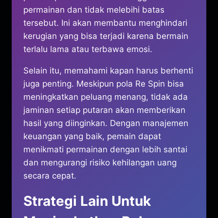
permainan dan tidak melebihi batas
tersebut. Ini akan membantu menghindari
kerugian yang bisa terjadi karena bermain
terlalu lama atau terbawa emosi.
Selain itu, memahami kapan harus berhenti
juga penting. Meskipun pola Re Spin bisa
meningkatkan peluang menang, tidak ada
jaminan setiap putaran akan memberikan
hasil yang diinginkan. Dengan manajemen
keuangan yang baik, pemain dapat
menikmati permainan dengan lebih santai
dan mengurangi risiko kehilangan uang
secara cepat.
Strategi Lain Untuk