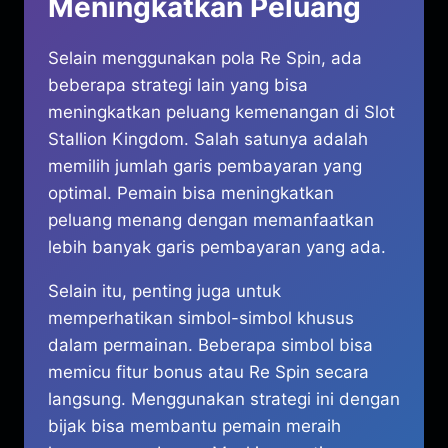
Meningkatkan Peluang
Selain menggunakan pola Re Spin, ada
beberapa strategi lain yang bisa
meningkatkan peluang kemenangan di Slot
Stallion Kingdom. Salah satunya adalah
memilih jumlah garis pembayaran yang
optimal. Pemain bisa meningkatkan
peluang menang dengan memanfaatkan
lebih banyak garis pembayaran yang ada.
Selain itu, penting juga untuk
memperhatikan simbol-simbol khusus
dalam permainan. Beberapa simbol bisa
memicu fitur bonus atau Re Spin secara
langsung. Menggunakan strategi ini dengan
bijak bisa membantu pemain meraih