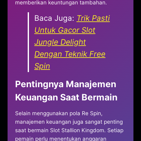
memberikan keuntungan tambahan.
Baca Juga:
Trik Pasti
Untuk Gacor Slot
Jungle Delight
Dengan Teknik Free
Spin
Pentingnya Manajemen
Keuangan Saat Bermain
Selain menggunakan pola Re Spin,
manajemen keuangan juga sangat penting
saat bermain Slot Stallion Kingdom. Setiap
pemain perlu menentukan anggaran