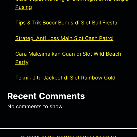
Pusing
Tips & Trik Bocor Bonus di Slot Bull Fiesta
Strategi Anti Loss Main Slot Cash Patrol
Cara Maksimalkan Cuan di Slot Wild Beach
Party
Teknik Jitu Jackpot di Slot Rainbow Gold
Recent Comments
No comments to show.