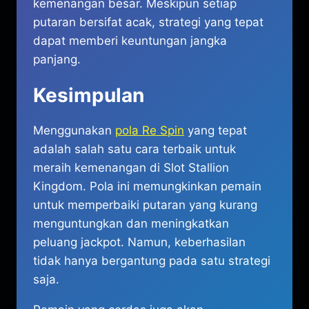
kemenangan besar. Meskipun setiap
putaran bersifat acak, strategi yang tepat
dapat memberi keuntungan jangka
panjang.
Kesimpulan
Menggunakan
pola Re Spin
yang tepat
adalah salah satu cara terbaik untuk
meraih kemenangan di Slot Stallion
Kingdom. Pola ini memungkinkan pemain
untuk memperbaiki putaran yang kurang
menguntungkan dan meningkatkan
peluang jackpot. Namun, keberhasilan
tidak hanya bergantung pada satu strategi
saja.