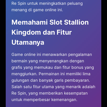
Re Spin untuk meningkatkan peluang
menang di game online ini.
Memahami Slot Stallion
Kingdom dan Fitur
Utamanya
Game online ini menawarkan pengalaman
bermain yang menyenangkan dengan
grafis yang memukau dan fitur bonus yang
menggiurkan. Permainan ini memiliki lima
gulungan dan banyak garis pembayaran.
Salah satu fitur utama yang menarik adalah
Re Spin, yang memberikan kesempatan
untuk memperbesar kemenangan.