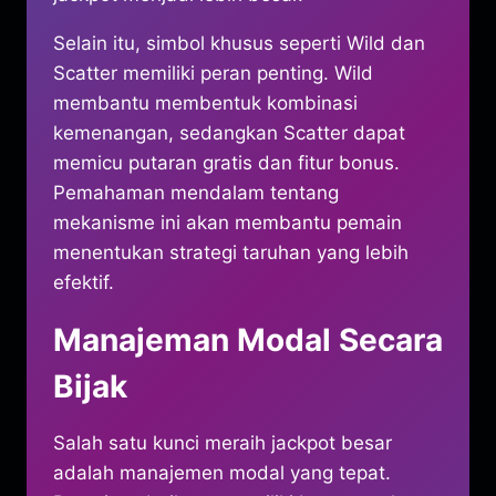
Selain itu, simbol khusus seperti Wild dan
Scatter memiliki peran penting. Wild
membantu membentuk kombinasi
kemenangan, sedangkan Scatter dapat
memicu putaran gratis dan fitur bonus.
Pemahaman mendalam tentang
mekanisme ini akan membantu pemain
menentukan strategi taruhan yang lebih
efektif.
Manajeman Modal Secara
Bijak
Salah satu kunci meraih jackpot besar
adalah manajemen modal yang tepat.