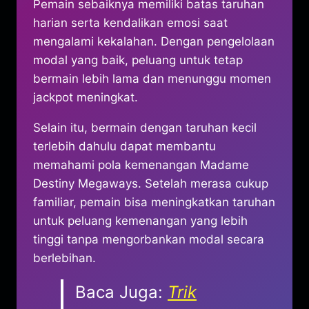
Pemain sebaiknya memiliki batas taruhan
harian serta kendalikan emosi saat
mengalami kekalahan. Dengan pengelolaan
modal yang baik, peluang untuk tetap
bermain lebih lama dan menunggu momen
jackpot meningkat.
Selain itu, bermain dengan taruhan kecil
terlebih dahulu dapat membantu
memahami pola kemenangan Madame
Destiny Megaways. Setelah merasa cukup
familiar, pemain bisa meningkatkan taruhan
untuk peluang kemenangan yang lebih
tinggi tanpa mengorbankan modal secara
berlebihan.
Baca Juga:
Trik