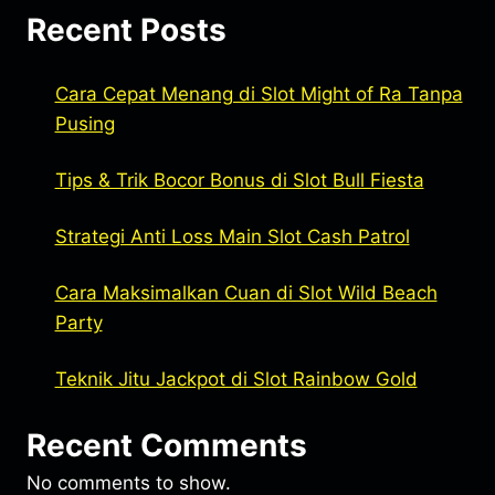
Recent Posts
Cara Cepat Menang di Slot Might of Ra Tanpa
Pusing
Tips & Trik Bocor Bonus di Slot Bull Fiesta
Strategi Anti Loss Main Slot Cash Patrol
Cara Maksimalkan Cuan di Slot Wild Beach
Party
Teknik Jitu Jackpot di Slot Rainbow Gold
Recent Comments
No comments to show.