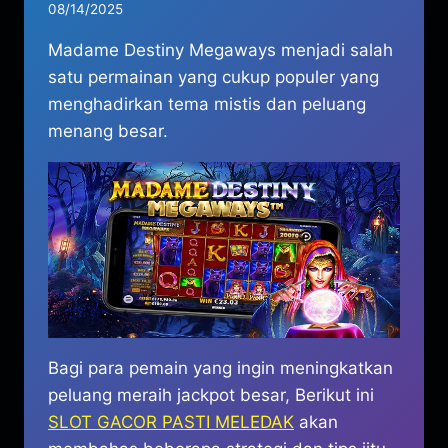
08/14/2025
Madame Destiny Megaways menjadi salah
satu permainan yang cukup populer yang
menghadirkan tema mistis dan peluang
menang besar.
Bagi para pemain yang ingin meningkatkan
peluang meraih jackpot besar, Berikut ini
SLOT GACOR PASTI MELEDAK
akan