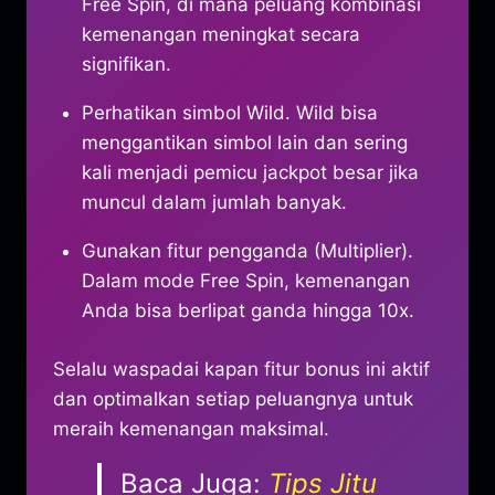
Free Spin, di mana peluang kombinasi
kemenangan meningkat secara
signifikan.
Perhatikan simbol Wild. Wild bisa
menggantikan simbol lain dan sering
kali menjadi pemicu jackpot besar jika
muncul dalam jumlah banyak.
Gunakan fitur pengganda (Multiplier).
Dalam mode Free Spin, kemenangan
Anda bisa berlipat ganda hingga 10x.
Selalu waspadai kapan fitur bonus ini aktif
dan optimalkan setiap peluangnya untuk
meraih kemenangan maksimal.
Baca Juga:
Tips Jitu