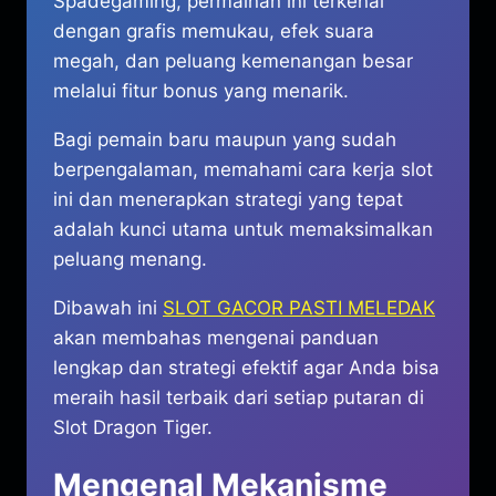
Spadegaming, permainan ini terkenal
dengan grafis memukau, efek suara
megah, dan peluang kemenangan besar
melalui fitur bonus yang menarik.
Bagi pemain baru maupun yang sudah
berpengalaman, memahami cara kerja slot
ini dan menerapkan strategi yang tepat
adalah kunci utama untuk memaksimalkan
peluang menang.
Dibawah ini
SLOT GACOR PASTI MELEDAK
akan membahas mengenai panduan
lengkap dan strategi efektif agar Anda bisa
meraih hasil terbaik dari setiap putaran di
Slot Dragon Tiger.
Mengenal Mekanisme