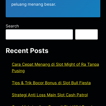
peluang menang besar.
Search
Search
Recent Posts
Cara Cepat Menang di Slot Might of Ra Tanpa
Pusing
Tips & Trik Bocor Bonus di Slot Bull Fiesta
Strategi Anti Loss Main Slot Cash Patrol