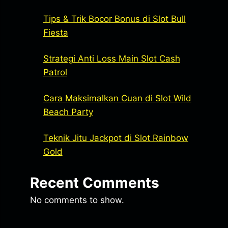
Tips & Trik Bocor Bonus di Slot Bull
Fiesta
Strategi Anti Loss Main Slot Cash
Patrol
Cara Maksimalkan Cuan di Slot Wild
Beach Party
Teknik Jitu Jackpot di Slot Rainbow
Gold
Recent Comments
No comments to show.