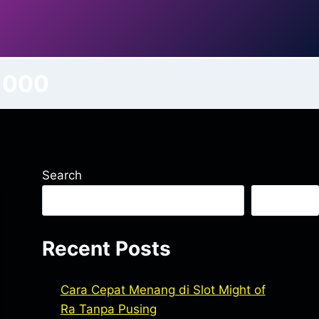
 1000
Search
Search
Recent Posts
Cara Cepat Menang di Slot Might of
Ra Tanpa Pusing