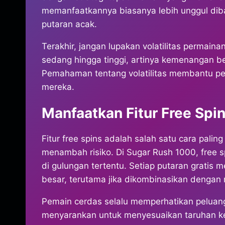
memanfaatkannya biasanya lebih unggul di
putaran acak.
Terakhir, jangan lupakan volatilitas permaina
sedang hingga tinggi, artinya kemenangan be
Pemahaman tentang volatilitas membantu pe
mereka.
Manfaatkan Fitur Free Spi
Fitur free spins adalah salah satu cara pali
menambah risiko. Di Sugar Rush 1000, free s
di gulungan tertentu. Setiap putaran grat
besar, terutama jika dikombinasikan dengan m
Pemain cerdas selalu memperhatikan peluang
menyarankan untuk menyesuaikan taruhan ket