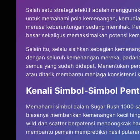
Salah satu strategi efektif adalah menggunak
untuk memahami pola kemenangan, kemudian 
merasa keberuntungan sedang memihak. Pend
besar sekaligus memaksimalkan potensi ke
Selain itu, selalu sisihkan sebagian kemena
dengan seluruh kemenangan mereka, padahal 
semua yang sudah didapat. Menentukan per
atau ditarik membantu menjaga konsistensi
Kenali Simbol-Simbol Pent
Memahami simbol dalam Sugar Rush 1000 san
biasanya memberikan kemenangan kecil hing
wild dan scatter berpotensi mendongkrak had
membantu pemain memprediksi hasil putaran