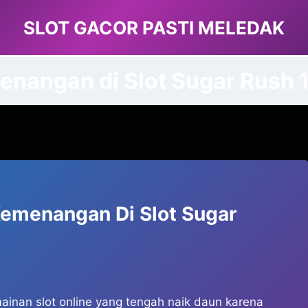
SLOT GACOR PASTI MELEDAK
nangan di Slot Sugar Rush
Kemenangan Di Slot Sugar
ainan slot online yang tengah naik daun karena