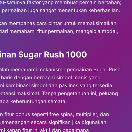
atu-satunya faktor yang membuat pemain bertahan;
permainan juga sangat menentukan keberhasilan.
an membahas cara pintar untuk memaksimalkan
dari memahami fitur permainan, mengelola modal,
nan Sugar Rush 1000
dalah memahami mekanisme permainan Sugar Rush
ga baris dengan berbagai simbol manis yang
kombinasi simbol dan paylines yang tersedia
 potensi maksimal. Tanpa pengetahuan ini, peluang
pada keberuntungan semata.
fitur bonus seperti free spins, multiplier, dan
n kemenangan secara signifikan jika digunakan
 kapan fitur ini aktif dan bagaimana