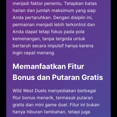
menjadi faktor penentu. Tetapkan batas
harian dan jumlah maksimum yang siap
Anda pertaruhkan. Dengan disiplin ini,
permainan menjadi lebih terkontrol dan
Anda dapat tetap fokus pada pola
kemenangan, tanpa tergoda untuk
bertaruh secara impulsif hanya karena
ingin cepat menang.
Memanfaatkan Fitur
Bonus dan Putaran Gratis
Wild West Duels menyediakan berbagai
fitur bonus menarik, termasuk putaran
gratis dan mini game duel. Fitur ini bukan
hanya hiburan tambahan, tetapi juga