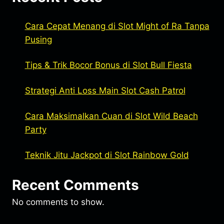
Cara Cepat Menang di Slot Might of Ra Tanpa
Pusing
Tips & Trik Bocor Bonus di Slot Bull Fiesta
Strategi Anti Loss Main Slot Cash Patrol
Cara Maksimalkan Cuan di Slot Wild Beach
Party
Teknik Jitu Jackpot di Slot Rainbow Gold
Recent Comments
No comments to show.