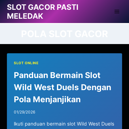
Skip
SLOT GACOR PASTI
to
MELEDAK
content
POLA SLOT GACOR
SLOT ONLINE
Panduan Bermain Slot
Wild West Duels Dengan
Pola Menjanjikan
01/29/2026
Ikuti panduan bermain slot Wild West Duels