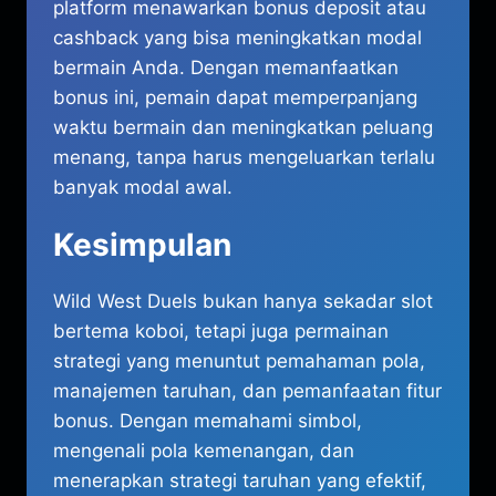
platform menawarkan bonus deposit atau
cashback yang bisa meningkatkan modal
bermain Anda. Dengan memanfaatkan
bonus ini, pemain dapat memperpanjang
waktu bermain dan meningkatkan peluang
menang, tanpa harus mengeluarkan terlalu
banyak modal awal.
Kesimpulan
Wild West Duels bukan hanya sekadar slot
bertema koboi, tetapi juga permainan
strategi yang menuntut pemahaman pola,
manajemen taruhan, dan pemanfaatan fitur
bonus. Dengan memahami simbol,
mengenali pola kemenangan, dan
menerapkan strategi taruhan yang efektif,