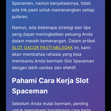
Spaceman, namun kenyataannya, tidak
ada trik pasti untuk memenangkan setiap
putaran.
Namun, ada beberapa strategi dan tips
yang dapat meningkatkan peluang Anda
dalam meraih kemenangan. Dalam artikel
SLOT GACOR PASTI MELEDAK
ini, kami
akan membahas rahasia yang bisa
membantu Anda bermain Slot Spaceman
dengan lebih cerdas dan efektif.
Pahami Cara Kerja Slot
Spaceman
Sebelum Anda mulai bermain, penting
untuk memahami bagaimana cara kerja