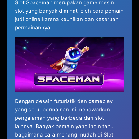
Slot Spaceman merupakan game mesin
slot yang banyak diminati oleh para pemain
judi online karena keunikan dan keseruan
permainannya.
Dengan desain futuristik dan gameplay
yang seru, permainan ini menawarkan
pengalaman yang berbeda dari slot
lainnya. Banyak pemain yang ingin tahu
bagaimana cara menang mudah di Slot