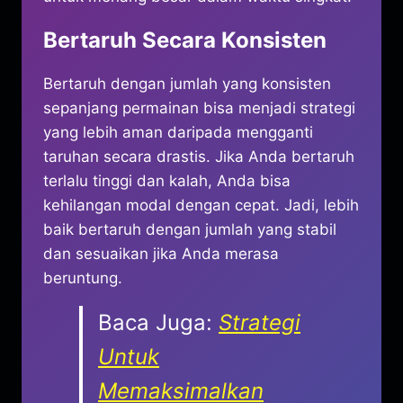
Bertaruh Secara Konsisten
Bertaruh dengan jumlah yang konsisten
sepanjang permainan bisa menjadi strategi
yang lebih aman daripada mengganti
taruhan secara drastis. Jika Anda bertaruh
terlalu tinggi dan kalah, Anda bisa
kehilangan modal dengan cepat. Jadi, lebih
baik bertaruh dengan jumlah yang stabil
dan sesuaikan jika Anda merasa
beruntung.
Baca Juga:
Strategi
Untuk
Memaksimalkan