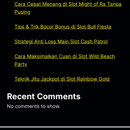
Cara Cepat Menang di Slot Might of Ra Tanpa
Pusing
Tips & Trik Bocor Bonus di Slot Bull Fiesta
Strategi Anti Loss Main Slot Cash Patrol
Cara Maksimalkan Cuan di Slot Wild Beach
Party
Teknik Jitu Jackpot di Slot Rainbow Gold
Recent Comments
No comments to show.