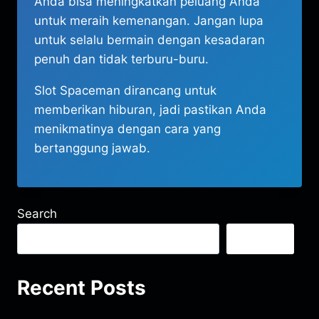
Anda bisa meningkatkan peluang Anda
untuk meraih kemenangan. Jangan lupa
untuk selalu bermain dengan kesadaran
penuh dan tidak terburu-buru.
Slot Spaceman dirancang untuk
memberikan hiburan, jadi pastikan Anda
menikmatinya dengan cara yang
bertanggung jawab.
Search
Search
Recent Posts