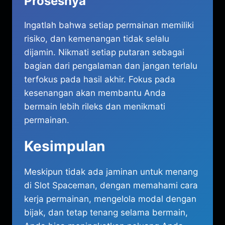
Prosesnya
Ingatlah bahwa setiap permainan memiliki
risiko, dan kemenangan tidak selalu
dijamin. Nikmati setiap putaran sebagai
bagian dari pengalaman dan jangan terlalu
terfokus pada hasil akhir. Fokus pada
kesenangan akan membantu Anda
bermain lebih rileks dan menikmati
permainan.
Kesimpulan
Meskipun tidak ada jaminan untuk menang
di Slot Spaceman, dengan memahami cara
kerja permainan, mengelola modal dengan
bijak, dan tetap tenang selama bermain,