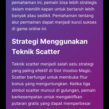
pemahaman ini, pemain bisa lebih strategis
dalam memilih kapan untuk bertaruh lebih
banyak atau sedikit. Pemahaman tentang
alur permainan dapat menjadi kunci sukses
di game online ini.
Strategi Menggunakan
Teknik Scatter
Teknik scatter menjadi salah satu strategi
yang paling efektif di Slot Voodoo Magic.
Scatter berfungsi untuk membuka fitur
bonus yang menguntungkan. Ketika tiga
simbol scatter muncul di gulungan, pemain
berkesempatan untuk mengaktifkan
putaran gratis yang dapat memperbesar