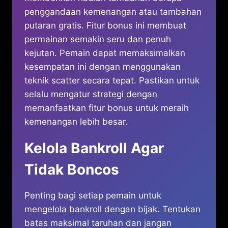
penggandaan kemenangan atau tambahan
putaran gratis. Fitur bonus ini membuat
permainan semakin seru dan penuh
kejutan. Pemain dapat memaksimalkan
kesempatan ini dengan menggunakan
teknik scatter secara tepat. Pastikan untuk
selalu mengatur strategi dengan
memanfaatkan fitur bonus untuk meraih
kemenangan lebih besar.
Kelola Bankroll Agar
Tidak Boncos
Penting bagi setiap pemain untuk
mengelola bankroll dengan bijak. Tentukan
batas maksimal taruhan dan jangan