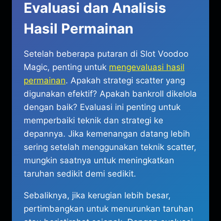
Evaluasi dan Analisis
Hasil Permainan
Setelah beberapa putaran di Slot Voodoo
Magic, penting untuk
mengevaluasi hasil
permainan
. Apakah strategi scatter yang
digunakan efektif? Apakah bankroll dikelola
dengan baik? Evaluasi ini penting untuk
memperbaiki teknik dan strategi ke
depannya. Jika kemenangan datang lebih
sering setelah menggunakan teknik scatter,
mungkin saatnya untuk meningkatkan
taruhan sedikit demi sedikit.
Sebaliknya, jika kerugian lebih besar,
pertimbangkan untuk menurunkan taruhan