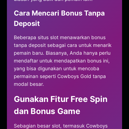
Cara Mencari Bonus Tanpa
Deposit
Beberapa situs slot menawarkan bonus
tanpa deposit sebagai cara untuk menarik
pemain baru. Biasanya, Anda hanya perlu
mendaftar untuk mendapatkan bonus ini,
yang bisa digunakan untuk mencoba
permainan seperti Cowboys Gold tanpa
modal besar.
Gunakan Fitur Free Spin
dan Bonus Game
Sebagian besar slot, termasuk Cowboys