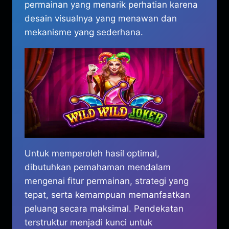
permainan yang menarik perhatian karena
desain visualnya yang menawan dan
mekanisme yang sederhana.
Untuk memperoleh hasil optimal,
dibutuhkan pemahaman mendalam
mengenai fitur permainan, strategi yang
tepat, serta kemampuan memanfaatkan
peluang secara maksimal. Pendekatan
terstruktur menjadi kunci untuk