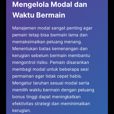
Mengelola Modal dan
Waktu Bermain
Manajemen modal sangat penting agar
pemain tetap bisa bermain lama dan
memaksimalkan peluang menang.
Menentukan batas kemenangan dan
kerugian sebelum bermain membantu
mengontrol risiko. Pemain disarankan
membagi modal untuk beberapa sesi
permainan agar tidak cepat habis.
Mengatur taruhan sesuai modal serta
memilih waktu bermain dengan peluang
bonus tinggi dapat meningkatkan
efektivitas strategi dan meminimalkan
kerugian.