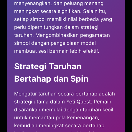
menyenangkan, dan peluang menang
meningkat secara signifikan. Selain itu,
setiap simbol memiliki nilai berbeda yang
perlu diperhitungkan dalam strategi
taruhan. Mengombinasikan pengamatan
simbol dengan pengelolaan modal
membuat sesi bermain lebih efektif.
Strategi Taruhan
Bertahap dan Spin
Mengatur taruhan secara bertahap adalah
strategi utama dalam Yeti Quest. Pemain
disarankan memulai dengan taruhan kecil
untuk memantau pola kemenangan,
kemudian meningkat secara bertahap