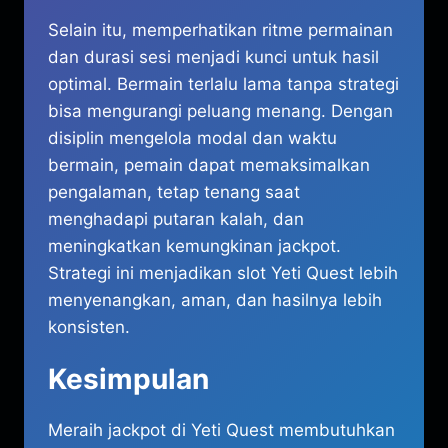
Selain itu, memperhatikan ritme permainan
dan durasi sesi menjadi kunci untuk hasil
optimal. Bermain terlalu lama tanpa strategi
bisa mengurangi peluang menang. Dengan
disiplin mengelola modal dan waktu
bermain, pemain dapat memaksimalkan
pengalaman, tetap tenang saat
menghadapi putaran kalah, dan
meningkatkan kemungkinan jackpot.
Strategi ini menjadikan slot Yeti Quest lebih
menyenangkan, aman, dan hasilnya lebih
konsisten.
Kesimpulan
Meraih jackpot di Yeti Quest membutuhkan