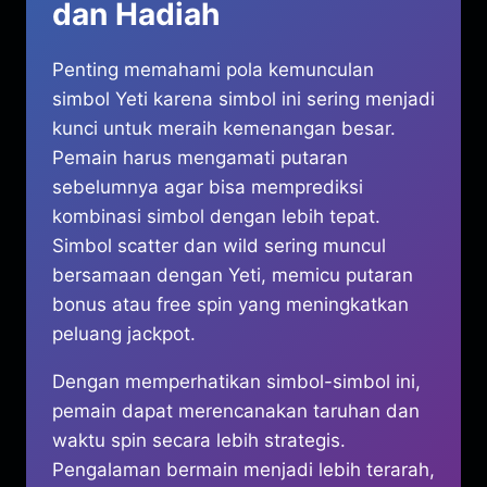
dan Hadiah
Penting memahami pola kemunculan
simbol Yeti karena simbol ini sering menjadi
kunci untuk meraih kemenangan besar.
Pemain harus mengamati putaran
sebelumnya agar bisa memprediksi
kombinasi simbol dengan lebih tepat.
Simbol scatter dan wild sering muncul
bersamaan dengan Yeti, memicu putaran
bonus atau free spin yang meningkatkan
peluang jackpot.
Dengan memperhatikan simbol-simbol ini,
pemain dapat merencanakan taruhan dan
waktu spin secara lebih strategis.
Pengalaman bermain menjadi lebih terarah,