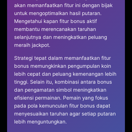
akan memanfaatkan fitur ini dengan bijak
untuk mengoptimalkan hasil putaran.
Mengetahui kapan fitur bonus aktif
membantu merencanakan taruhan
selanjutnya dan meningkatkan peluang
meraih jackpot.
Strategi tepat dalam memanfaatkan fitur
bonus memungkinkan pengumpulan koin
lebih cepat dan peluang kemenangan lebih
tinggi. Selain itu, kombinasi antara bonus
dan pengamatan simbol meningkatkan
efisiensi permainan. Pemain yang fokus
pada pola kemunculan fitur bonus dapat
menyesuaikan taruhan agar setiap putaran
lebih menguntungkan.