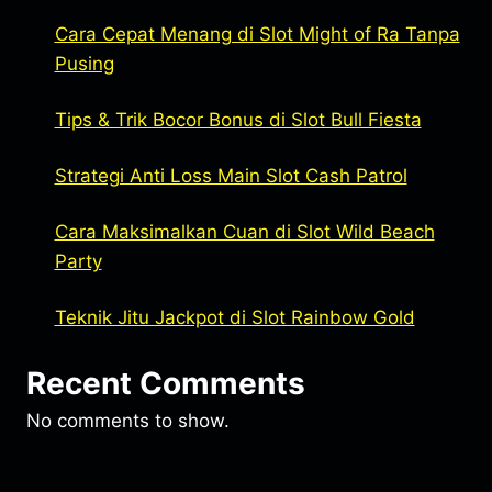
Cara Cepat Menang di Slot Might of Ra Tanpa
Pusing
Tips & Trik Bocor Bonus di Slot Bull Fiesta
Strategi Anti Loss Main Slot Cash Patrol
Cara Maksimalkan Cuan di Slot Wild Beach
Party
Teknik Jitu Jackpot di Slot Rainbow Gold
Recent Comments
No comments to show.