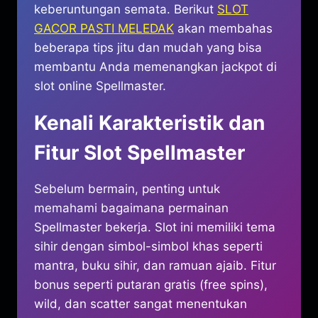
keberuntungan semata. Berikut
SLOT
GACOR PASTI MELEDAK
akan membahas
beberapa tips jitu dan mudah yang bisa
membantu Anda memenangkan jackpot di
slot online Spellmaster.
Kenali Karakteristik dan
Fitur Slot Spellmaster
Sebelum bermain, penting untuk
memahami bagaimana permainan
Spellmaster bekerja. Slot ini memiliki tema
sihir dengan simbol-simbol khas seperti
mantra, buku sihir, dan ramuan ajaib. Fitur
bonus seperti putaran gratis (free spins),
wild, dan scatter sangat menentukan