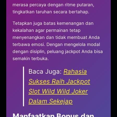
merasa percaya dengan ritme putaran,
tingkatkan taruhan secara bertahap.
Tetapkan juga batas kemenangan dan
kekalahan agar permainan tetap
menyenangkan dan tidak membuat Anda
terbawa emosi. Dengan mengelola modal
dengan disiplin, peluang jackpot Anda bisa
semakin terbuka.
Baca Juga:
Rahasia
Sukses Raih Jackpot
Slot Wild Wild Joker
Dalam Sekejap
Manfaatkan Bonus dan