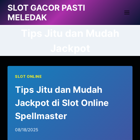
Skip
SLOT GACOR PASTI
to
MELEDAK
content
Tips Jitu dan Mudah
Jackpot
SLOT ONLINE
Tips Jitu dan Mudah
Jackpot di Slot Online
Spellmaster
08/18/2025