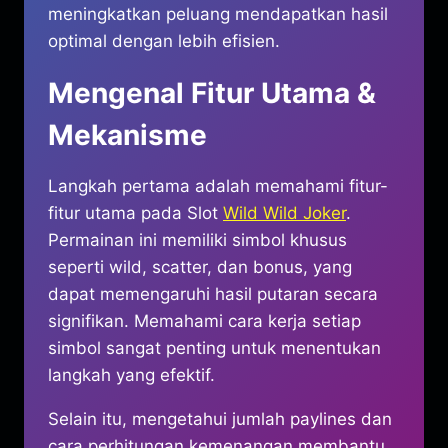
meningkatkan peluang mendapatkan hasil
optimal dengan lebih efisien.
Mengenal Fitur Utama &
Mekanisme
Langkah pertama adalah memahami fitur-
fitur utama pada Slot
Wild Wild Joker
.
Permainan ini memiliki simbol khusus
seperti wild, scatter, dan bonus, yang
dapat memengaruhi hasil putaran secara
signifikan. Memahami cara kerja setiap
simbol sangat penting untuk menentukan
langkah yang efektif.
Selain itu, mengetahui jumlah paylines dan
cara perhitungan kemenangan membantu