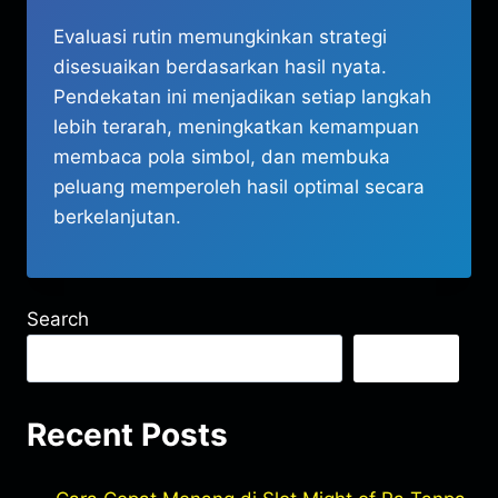
Evaluasi rutin memungkinkan strategi
disesuaikan berdasarkan hasil nyata.
Pendekatan ini menjadikan setiap langkah
lebih terarah, meningkatkan kemampuan
membaca pola simbol, dan membuka
peluang memperoleh hasil optimal secara
berkelanjutan.
Search
Search
Recent Posts