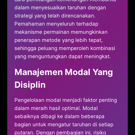
dalam menyesuaikan taruhan dengan
strategi yang telah direncanakan.
Pemahaman menyeluruh terhadap
mekanisme permainan memungkinkan
penerapan metode yang lebih tepat,
sehingga peluang memperoleh kombinasi
yang menguntungkan dapat meningkat.
Manajemen Modal Yang
Disiplin
Pengelolaan modal menjadi faktor penting
dalam meraih hasil optimal. Modal
sebaiknya dibagi ke dalam beberapa
bagian untuk mengatur taruhan di setiap
putaran. Dengan pembagian ini, risiko