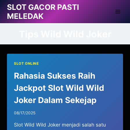
Skip
SLOT GACOR PASTI
to
MELEDAK
content
Tips Wild Wild Joker
SLOT ONLINE
Rahasia Sukses Raih
Jackpot Slot Wild Wild
Joker Dalam Sekejap
08/17/2025
Slot Wild Wild Joker menjadi salah satu