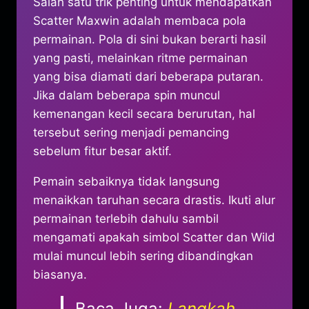
Salah satu trik penting untuk mendapatkan
Scatter Maxwin adalah membaca pola
permainan. Pola di sini bukan berarti hasil
yang pasti, melainkan ritme permainan
yang bisa diamati dari beberapa putaran.
Jika dalam beberapa spin muncul
kemenangan kecil secara berurutan, hal
tersebut sering menjadi pemancing
sebelum fitur besar aktif.
Pemain sebaiknya tidak langsung
menaikkan taruhan secara drastis. Ikuti alur
permainan terlebih dahulu sambil
mengamati apakah simbol Scatter dan Wild
mulai muncul lebih sering dibandingkan
biasanya.
Baca Juga:
Langkah