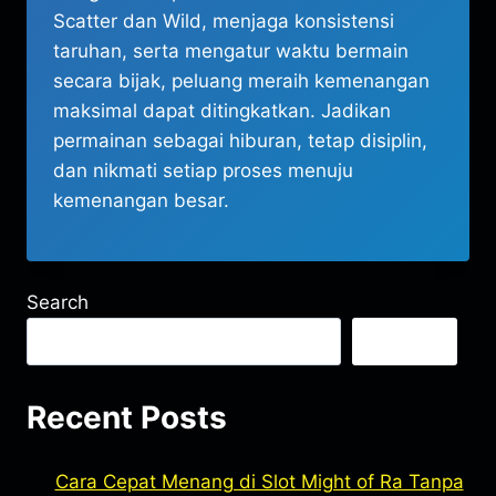
Scatter dan Wild, menjaga konsistensi
taruhan, serta mengatur waktu bermain
secara bijak, peluang meraih kemenangan
maksimal dapat ditingkatkan. Jadikan
permainan sebagai hiburan, tetap disiplin,
dan nikmati setiap proses menuju
kemenangan besar.
Search
Search
Recent Posts
Cara Cepat Menang di Slot Might of Ra Tanpa