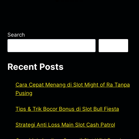
Search
Search
Recent Posts
Cara Cepat Menang di Slot Might of Ra Tanpa
Pusing
Tips & Trik Bocor Bonus di Slot Bull Fiesta
Strategi Anti Loss Main Slot Cash Patrol