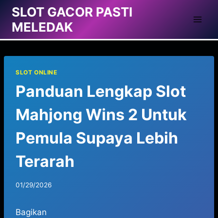
Skip
SLOT GACOR PASTI
to
MELEDAK
content
SLOT ONLINE
Panduan Lengkap Slot
Mahjong Wins 2 Untuk
Pemula Supaya Lebih
Terarah
01/29/2026
Bagikan