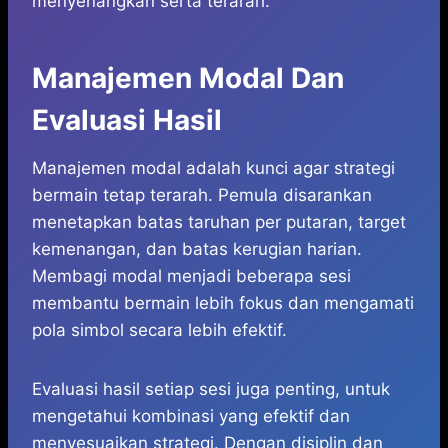
menyenangkan serta terarah.
Manajemen Modal Dan
Evaluasi Hasil
Manajemen modal adalah kunci agar strategi
bermain tetap terarah. Pemula disarankan
menetapkan batas taruhan per putaran, target
kemenangan, dan batas kerugian harian.
Membagi modal menjadi beberapa sesi
membantu bermain lebih fokus dan mengamati
pola simbol secara lebih efektif.
Evaluasi hasil setiap sesi juga penting, untuk
mengetahui kombinasi yang efektif dan
menyesuaikan strategi. Dengan disiplin dan