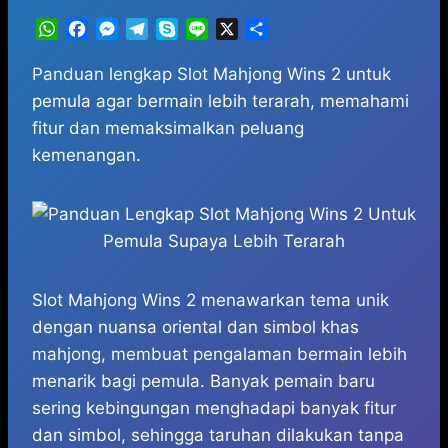
W
F
M
T
S
L
X
S
h
a
e
e
k
i
h
a
c
s
l
y
n
a
Panduan lengkap Slot Mahjong Wins 2 untuk
t
e
s
e
p
e
r
pemula agar bermain lebih terarah, memahami
s
b
e
g
e
e
fitur dan memaksimalkan peluang
A
o
n
r
kemenangan.
p
o
g
a
p
k
e
m
r
Slot Mahjong Wins 2 menawarkan tema unik
dengan nuansa oriental dan simbol khas
mahjong, membuat pengalaman bermain lebih
menarik bagi pemula. Banyak pemain baru
sering kebingungan menghadapi banyak fitur
dan simbol, sehingga taruhan dilakukan tanpa