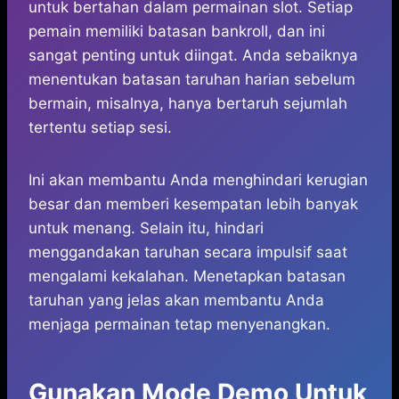
untuk bertahan dalam permainan slot. Setiap
pemain memiliki batasan bankroll, dan ini
sangat penting untuk diingat. Anda sebaiknya
menentukan batasan taruhan harian sebelum
bermain, misalnya, hanya bertaruh sejumlah
tertentu setiap sesi.
Ini akan membantu Anda menghindari kerugian
besar dan memberi kesempatan lebih banyak
untuk menang. Selain itu, hindari
menggandakan taruhan secara impulsif saat
mengalami kekalahan. Menetapkan batasan
taruhan yang jelas akan membantu Anda
menjaga permainan tetap menyenangkan.
Gunakan Mode Demo Untuk