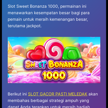
h
a
e
e
k
i
h
a
c
s
l
y
n
a
Slot Sweet Bonanza 1000, permainan ini
t
e
s
e
p
e
r
menawarkan kesempatan besar bagi para
s
b
e
g
e
e
pemain untuk meraih kemenangan besar,
A
o
n
r
terutama jackpot.
p
o
g
a
p
k
e
m
r
Berikut ini
SLOT GACOR PASTI MELEDAK
akan
membahas berbagai strategi ampuh yang
dapat Anda terapkan untuk meraih hadiah