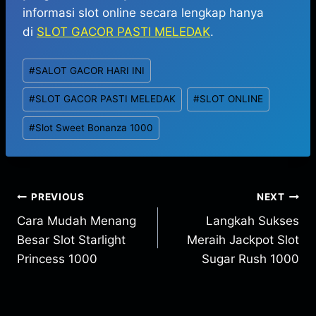
informasi slot online secara lengkap hanya
di
SLOT GACOR PASTI MELEDAK
.
Post
#
SALOT GACOR HARI INI
Tags:
#
SLOT GACOR PASTI MELEDAK
#
SLOT ONLINE
#
Slot Sweet Bonanza 1000
Post
PREVIOUS
NEXT
Cara Mudah Menang
Langkah Sukses
navigation
Besar Slot Starlight
Meraih Jackpot Slot
Princess 1000
Sugar Rush 1000