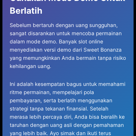
Berlatih
Sebelum bertaruh dengan uang sungguhan,
sangat disarankan untuk mencoba permainan
dalam mode demo. Banyak slot online
menyediakan versi demo dari Sweet Bonanza
yang memungkinkan Anda bermain tanpa risiko
kehilangan uang.
Ini adalah kesempatan bagus untuk memahami
ritme permainan, mempelajari pola
pembayaran, serta berlatih menggunakan
strategi tanpa tekanan finansial. Setelah
merasa lebih percaya diri, Anda bisa beralih ke
taruhan dengan uang asli dengan pemahaman
yang lebih baik. Ayo simak dan ikuti terus