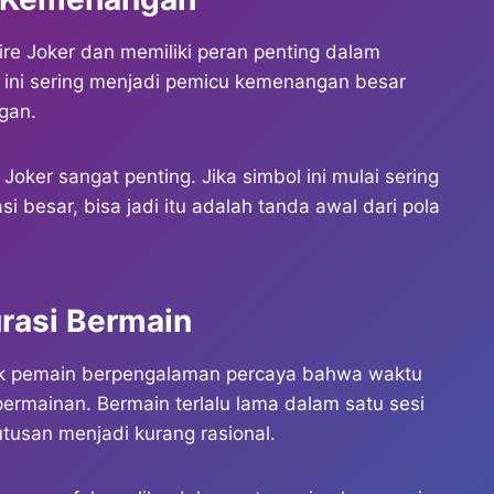
ire Joker dan memiliki peran penting dalam
ini sering menjadi pemicu kemenangan besar
gan.
ker sangat penting. Jika simbol ini mulai sering
 besar, bisa jadi itu adalah tanda awal dari pola
rasi Bermain
ak pemain berpengalaman percaya bahwa waktu
ermainan. Bermain terlalu lama dalam satu sesi
tusan menjadi kurang rasional.