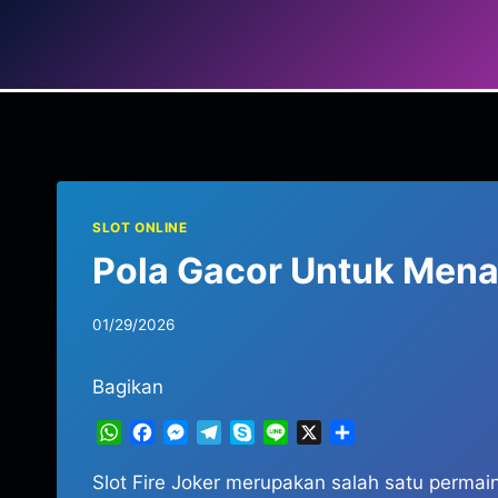
Skip
to
content
SLOT ONLINE
Pola Gacor Untuk Menan
01/29/2026
Bagikan
W
F
M
T
S
L
X
S
h
a
e
e
k
i
h
a
c
s
l
y
n
a
Slot Fire Joker merupakan salah satu permain