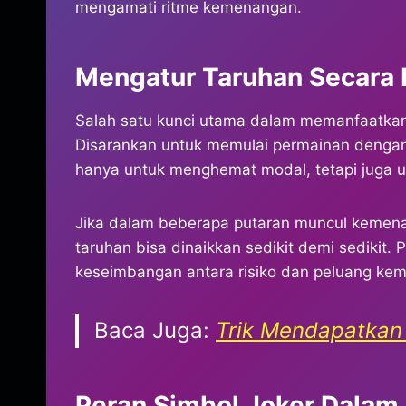
mengamati ritme kemenangan.
Mengatur Taruhan Secara 
Salah satu kunci utama dalam memanfaatkan 
Disarankan untuk memulai permainan dengan
hanya untuk menghemat modal, tetapi juga 
Jika dalam beberapa putaran muncul kemena
taruhan bisa dinaikkan sedikit demi sedikit
keseimbangan antara risiko dan peluang ke
Baca Juga:
Trik Mendapatkan 
Peran Simbol Joker Dala