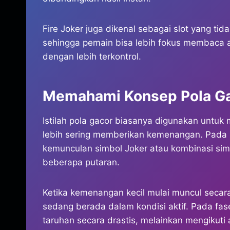
Fire Joker juga dikenal sebagai slot yang tida
sehingga pemain bisa lebih fokus membaca a
dengan lebih terkontrol.
Memahami Konsep Pola Gac
Istilah pola gacor biasanya digunakan untu
lebih sering memberikan kemenangan. Pada Sl
kemunculan simbol Joker atau kombinasi sim
beberapa putaran.
Ketika kemenangan kecil mulai muncul secara 
sedang berada dalam kondisi aktif. Pada fas
taruhan secara drastis, melainkan mengikuti