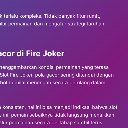
k terlalu kompleks. Tidak banyak fitur rumit,
lur permainan dan mengatur strategi taruhan
or di Fire Joker
k menggambarkan kondisi permainan yang terasa
ot Fire Joker, pola gacor sering ditandai dengan
bol bernilai menengah secara berulang dalam
konsisten, hal ini bisa menjadi indikasi bahwa slot
e ini, pemain sebaiknya tidak langsung menaikkan
 alur permainan secara bertahap sambil terus