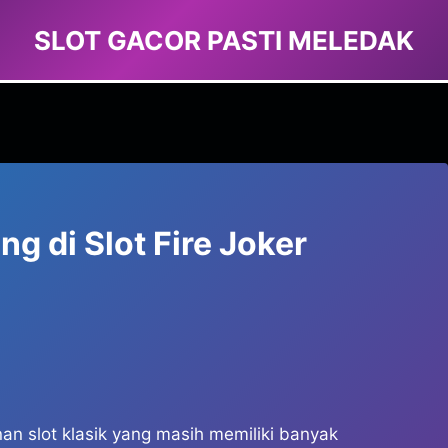
SLOT GACOR PASTI MELEDAK
g di Slot Fire Joker
an slot klasik yang masih memiliki banyak