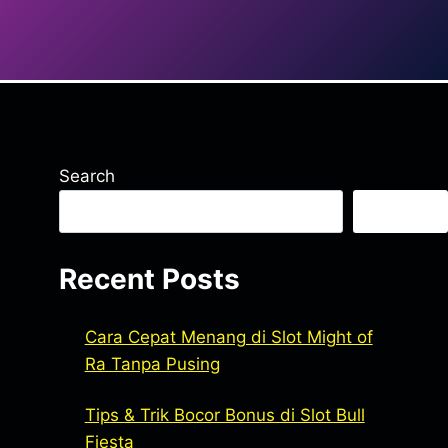
Search
Search
Recent Posts
Cara Cepat Menang di Slot Might of
Ra Tanpa Pusing
Tips & Trik Bocor Bonus di Slot Bull
Fiesta