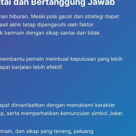
tai dan Bertanggung Jawab
nan hiburan. Meski pola gacor dan strategi dapat
l akhir tetap dipengaruhi oleh faktor
uk bermain dengan sikap santai dan tidak
 membantu pemain membuat keputusan yang lebih
pat berjalan lebih efektif.
pat dimanfaatkan dengan memahami karakter
p, serta memperhatikan kemunculan simbol Joker.
rmain, dan sikap yang tenang, peluang