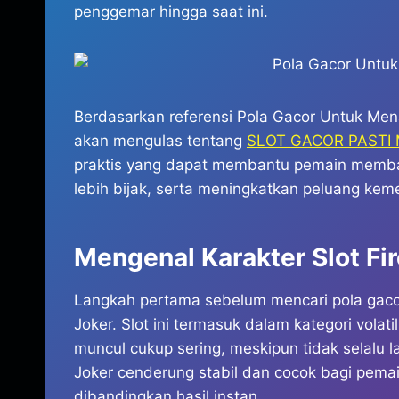
t
e
s
e
p
e
r
penggemar hingga saat ini.
s
b
e
g
e
e
A
o
n
r
p
o
g
a
p
k
e
m
r
Berdasarkan referensi Pola Gacor Untuk Mena
akan mengulas tentang
SLOT GACOR PASTI
praktis yang dapat membantu pemain memba
lebih bijak, serta meningkatkan peluang ke
Mengenal Karakter Slot Fir
Langkah pertama sebelum mencari pola gaco
Joker. Slot ini termasuk dalam kategori vola
muncul cukup sering, meskipun tidak selalu 
Joker cenderung stabil dan cocok bagi pem
dibandingkan hasil instan.