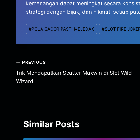
kemenangan dapat meningkat secara konsist
strategi dengan bijak, dan nikmati setiap pu
Post
#
POLA GACOR PASTI MELEDAK
#
SLOT FIRE JOKE
Tags:
Post
PREVIOUS
Trik Mendapatkan Scatter Maxwin di Slot Wild
navigation
Wizard
Similar Posts