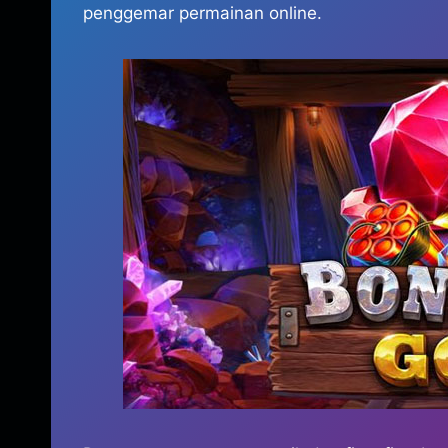
t
e
s
e
p
e
r
penggemar permainan online.
s
b
e
g
e
e
A
o
n
r
p
o
g
a
p
k
e
m
r