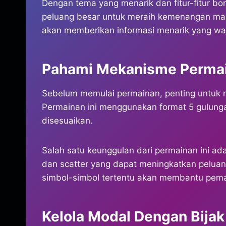
Dengan tema yang menarik dan fitur-fitur b
peluang besar untuk meraih kemenangan mak
akan memberikan informasi menarik yang waj
Pahami Mekanisme Permain
Sebelum memulai permainan, penting untuk
Permainan ini menggunakan format 5 gulung
disesuaikan.
Salah satu keunggulan dari permainan ini adal
dan scatter yang dapat meningkatkan pel
simbol-simbol tertentu akan membantu pema
Kelola Modal Dengan Bijak