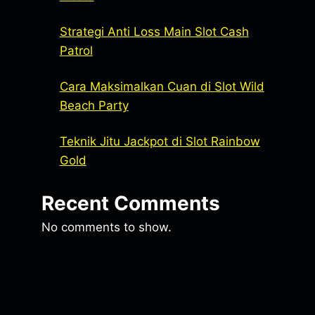
Strategi Anti Loss Main Slot Cash
Patrol
Cara Maksimalkan Cuan di Slot Wild
Beach Party
Teknik Jitu Jackpot di Slot Rainbow
Gold
Recent Comments
No comments to show.