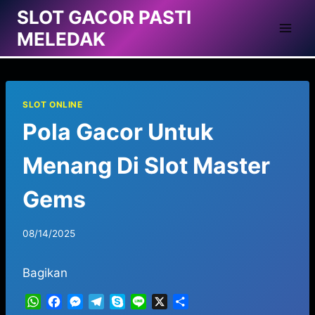
Skip
SLOT GACOR PASTI
to
MELEDAK
content
SLOT ONLINE
Pola Gacor Untuk
Menang Di Slot Master
Gems
08/14/2025
Bagikan
W
F
M
T
S
L
X
S