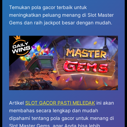
h
a
e
e
k
i
h
a
c
s
l
y
n
a
Temukan pola gacor terbaik untuk
t
e
s
e
p
e
r
meningkatkan peluang menang di Slot Master
s
b
e
g
e
e
Gems dan raih jackpot besar dengan mudah.
A
o
n
r
p
o
g
a
p
k
e
m
r
Artikel
SLOT GACOR PASTI MELEDAK
ini akan
membahas secara lengkap dan mudah
dipahami tentang pola gacor untuk menang di
Slot Master Gems, agar Anda bisa lebih