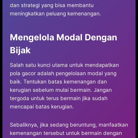
dan strategi yang bisa membantu
meningkatkan peluang kemenangan.
Mengelola Modal Dengan
Bijak
Salah satu kunci utama untuk mendapatkan
pola gacor adalah pengelolaan modal yang
baik. Tentukan batas kemenangan dan
kerugian sebelum mulai bermain. Jangan
tergoda untuk terus bermain jika sudah
mencapai batas kerugian.
Sebaliknya, jika sedang beruntung, manfaatkan
kemenangan tersebut untuk bermain dengan