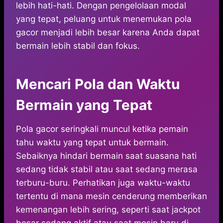
lebih hati-hati. Dengan pengelolaan modal
yang tepat, peluang untuk menemukan pola
gacor menjadi lebih besar karena Anda dapat
bermain lebih stabil dan fokus.
Mencari Pola dan Waktu
Bermain yang Tepat
Pola gacor seringkali muncul ketika pemain
tahu waktu yang tepat untuk bermain.
Sebaiknya hindari bermain saat suasana hati
sedang tidak stabil atau saat sedang merasa
terburu-buru. Perhatikan juga waktu-waktu
tertentu di mana mesin cenderung memberikan
kemenangan lebih sering, seperti saat jackpot