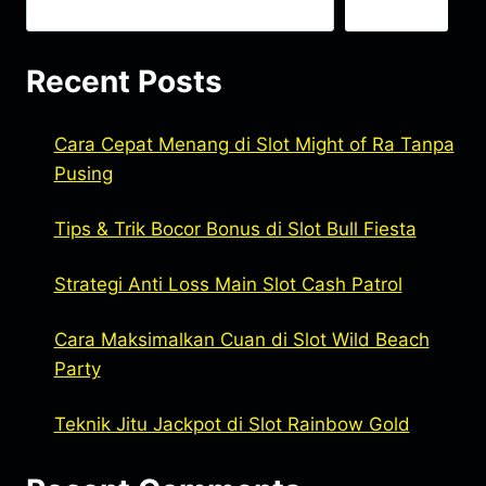
Search
Recent Posts
Cara Cepat Menang di Slot Might of Ra Tanpa
Pusing
Tips & Trik Bocor Bonus di Slot Bull Fiesta
Strategi Anti Loss Main Slot Cash Patrol
Cara Maksimalkan Cuan di Slot Wild Beach
Party
Teknik Jitu Jackpot di Slot Rainbow Gold