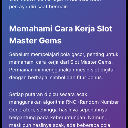
percaya diri saat bermain.
Memahami Cara Kerja Slot
Master Gems
Sebelum mempelajari pola gacor, penting untuk
memahami cara kerja dari Slot Master Gems.
Permainan ini menggunakan mesin slot digital
dengan berbagai simbol dan fitur bonus.
Setiap putaran dipicu secara acak
menggunakan algoritma RNG (Random Number
Generator), sehingga hasilnya sepenuhnya
bergantung pada keberuntungan. Namun,
meskipun hasilnya acak, ada beberapa pola