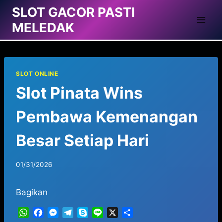
Skip
SLOT GACOR PASTI
to
MELEDAK
content
SLOT ONLINE
Slot Pinata Wins
Pembawa Kemenangan
Besar Setiap Hari
01/31/2026
Bagikan
W
F
M
T
S
L
X
S