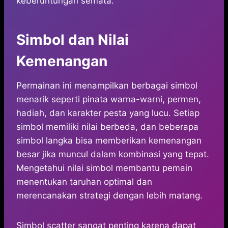
keberuntungan semata.
Simbol dan Nilai
Kemenangan
Permainan ini menampilkan berbagai simbol
menarik seperti pinata warna-warni, permen,
hadiah, dan karakter pesta yang lucu. Setiap
simbol memiliki nilai berbeda, dan beberapa
simbol langka bisa memberikan kemenangan
besar jika muncul dalam kombinasi yang tepat.
Mengetahui nilai simbol membantu pemain
menentukan taruhan optimal dan
merencanakan strategi dengan lebih matang.
Simbol scatter sangat penting karena dapat