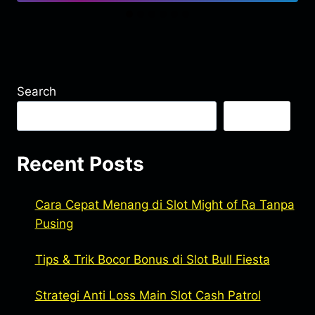
Search
Search
Recent Posts
Cara Cepat Menang di Slot Might of Ra Tanpa
Pusing
Tips & Trik Bocor Bonus di Slot Bull Fiesta
Strategi Anti Loss Main Slot Cash Patrol