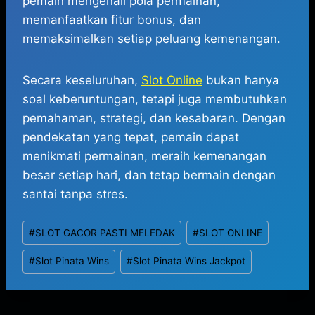
pemain mengenali pola permainan,
memanfaatkan fitur bonus, dan
memaksimalkan setiap peluang kemenangan.
Secara keseluruhan,
Slot Online
bukan hanya
soal keberuntungan, tetapi juga membutuhkan
pemahaman, strategi, dan kesabaran. Dengan
pendekatan yang tepat, pemain dapat
menikmati permainan, meraih kemenangan
besar setiap hari, dan tetap bermain dengan
santai tanpa stres.
Post
#
SLOT GACOR PASTI MELEDAK
#
SLOT ONLINE
Tags:
#
Slot Pinata Wins
#
Slot Pinata Wins Jackpot