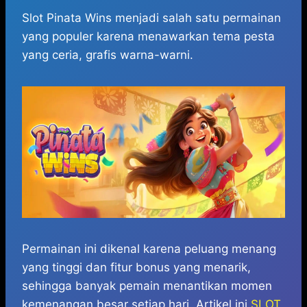
h
a
e
e
k
i
h
a
c
s
l
y
n
a
Slot Pinata Wins menjadi salah satu permainan
t
e
s
e
p
e
r
yang populer karena menawarkan tema pesta
s
b
e
g
e
e
yang ceria, grafis warna-warni.
A
o
n
r
p
o
g
a
p
k
e
m
r
Permainan ini dikenal karena peluang menang
yang tinggi dan fitur bonus yang menarik,
sehingga banyak pemain menantikan momen
kemenangan besar setiap hari. Artikel ini
SLOT