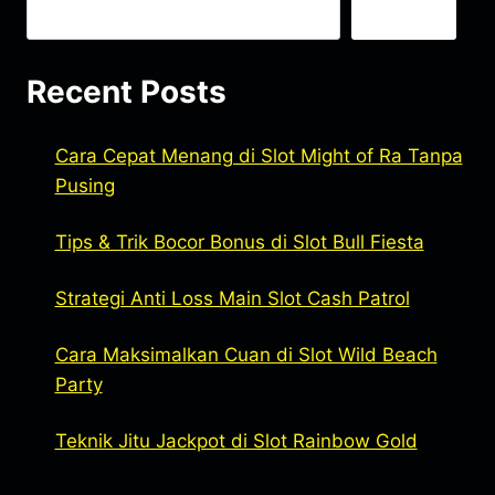
Search
Recent Posts
Cara Cepat Menang di Slot Might of Ra Tanpa
Pusing
Tips & Trik Bocor Bonus di Slot Bull Fiesta
Strategi Anti Loss Main Slot Cash Patrol
Cara Maksimalkan Cuan di Slot Wild Beach
Party
Teknik Jitu Jackpot di Slot Rainbow Gold