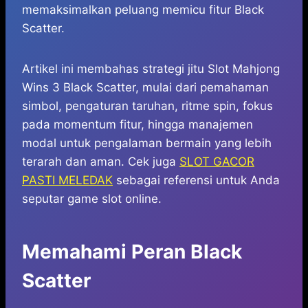
memaksimalkan peluang memicu fitur Black
Scatter.
Artikel ini membahas strategi jitu Slot Mahjong
Wins 3 Black Scatter, mulai dari pemahaman
simbol, pengaturan taruhan, ritme spin, fokus
pada momentum fitur, hingga manajemen
modal untuk pengalaman bermain yang lebih
terarah dan aman. Cek juga
SLOT GACOR
PASTI MELEDAK
sebagai referensi untuk Anda
seputar game slot online.
Memahami Peran Black
Scatter