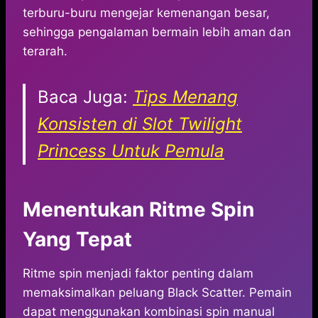
terburu-buru mengejar kemenangan besar,
sehingga pengalaman bermain lebih aman dan
terarah.
Baca Juga:
Tips Menang
Konsisten di Slot Twilight
Princess Untuk Pemula
Menentukan Ritme Spin
Yang Tepat
Ritme spin menjadi faktor penting dalam
memaksimalkan peluang Black Scatter. Pemain
dapat menggunakan kombinasi spin manual