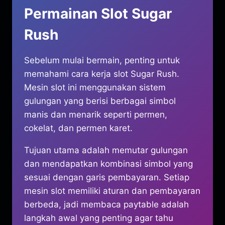
Permainan Slot Sugar
Rush
Sebelum mulai bermain, penting untuk
memahami cara kerja slot Sugar Rush.
Mesin slot ini menggunakan sistem
gulungan yang berisi berbagai simbol
manis dan menarik seperti permen,
cokelat, dan permen karet.
Tujuan utama adalah memutar gulungan
dan mendapatkan kombinasi simbol yang
sesuai dengan garis pembayaran. Setiap
mesin slot memiliki aturan dan pembayaran
berbeda, jadi membaca paytable adalah
langkah awal yang penting agar tahu