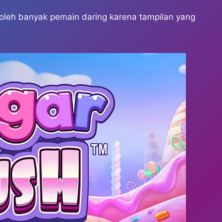
 oleh banyak pemain daring karena tampilan yang