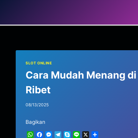
Skip
to
content
SLOT ONLINE
Cara Mudah Menang di 
Ribet
08/13/2025
Bagikan
W
F
M
T
S
L
X
S