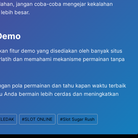
alahan, jangan coba-coba mengejar kekalahan
lebih besar.
 Demo
an fitur demo yang disediakan oleh banyak situs
erlatih dan memahami mekanisme permainan tanpa
engan pola permainan dan tahu kapan waktu terbaik
ntu Anda bermain lebih cerdas dan meningkatkan
ELEDAK
#
SLOT ONLINE
#
Slot Sugar Rush