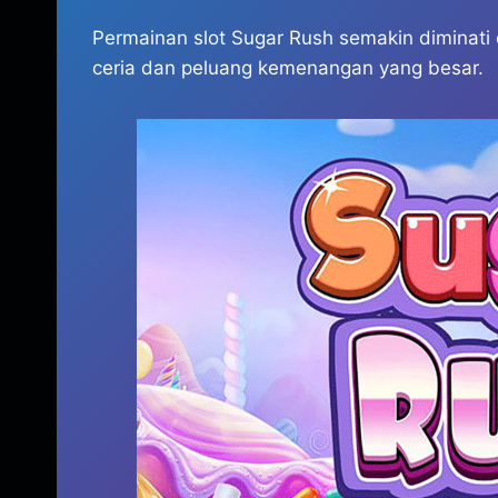
h
a
e
e
k
i
h
a
c
s
l
y
n
a
Permainan slot Sugar Rush semakin diminati
t
e
s
e
p
e
r
ceria dan peluang kemenangan yang besar.
s
b
e
g
e
e
A
o
n
r
p
o
g
a
p
k
e
m
r