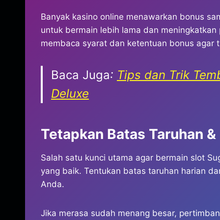
Banyak kasino online menawarkan bonus sam
untuk bermain lebih lama dan meningkatkan 
membaca syarat dan ketentuan bonus agar tid
Baca Juga
:
Tips dan Trik Tem
Deluxe
Tetapkan Batas Taruhan &
Salah satu kunci utama agar bermain slot S
yang baik. Tentukan batas taruhan harian d
Anda.
Jika merasa sudah menang besar, pertimban