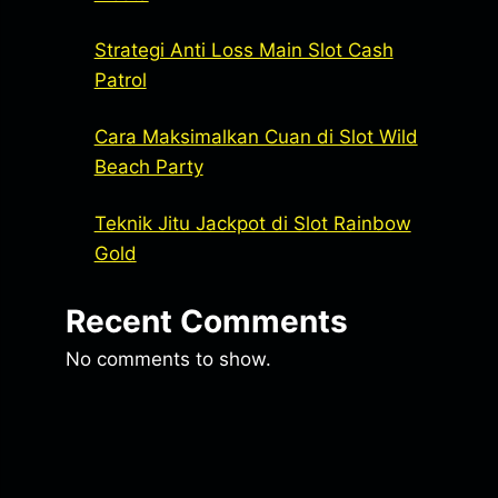
Strategi Anti Loss Main Slot Cash
Patrol
Cara Maksimalkan Cuan di Slot Wild
Beach Party
Teknik Jitu Jackpot di Slot Rainbow
Gold
Recent Comments
No comments to show.