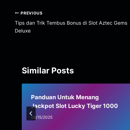
Post
PREVIOUS
Tips dan Trik Tembus Bonus di Slot Aztec Gems
navigation
Deluxe
Similar Posts
Panduan Untuk Menang
Jackpot Slot Lucky Tiger 1000
08/15/2025