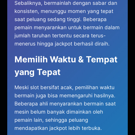
Sebaliknya, bermainlah dengan sabar dan
konsisten, menunggu momen yang tepat
saat peluang sedang tinggi. Beberapa
pemain menyarankan untuk bermain dalam
jumlah taruhan tertentu secara terus-
menerus hingga jackpot berhasil diraih.
Memilih Waktu & Tempat
yang Tepat
Meski slot bersifat acak, pemilihan waktu
bermain juga bisa memengaruhi hasilnya.
Beberapa ahli menyarankan bermain saat
mesin belum banyak dimainkan oleh
pemain lain, sehingga peluang
mendapatkan jackpot lebih terbuka.