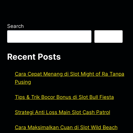
Search
Search
Recent Posts
Cara Cepat Menang di Slot Might of Ra Tanpa
Pusing
Tips & Trik Bocor Bonus di Slot Bull Fiesta
Strategi Anti Loss Main Slot Cash Patrol
Cara Maksimalkan Cuan di Slot Wild Beach