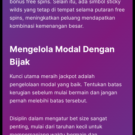
bonus free spins. Selain itu, ada simbol sticky
wilds yang tetap di tempat selama putaran free
spins, meningkatkan peluang mendapatkan
kombinasi kemenangan besar.
Mengelola Modal Dengan
Bijak
Kunci utama meraih jackpot adalah
pengelolaan modal yang baik. Tentukan batas
kerugian sebelum mulai bermain dan jangan
pernah melebihi batas tersebut.
Disiplin dalam mengatur bet size sangat
penting, mulai dari taruhan kecil untuk
memperpanjang waktu bermain dan