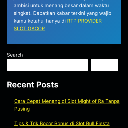
ambisi untuk menang besar dalam waktu
singkat. Dapatkan kabar terkini yang wajib
kamu ketahui hanya di
RTP PROVIDER
SLOT GACOR
.
Search
Search
Recent Posts
Cara Cepat Menang di Slot Might of Ra Tanpa
Pusing
Tips & Trik Bocor Bonus di Slot Bull Fiesta