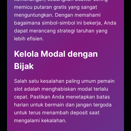
memicu putaran gratis yang sangat
menguntungkan. Dengan memahami
bagaimana simbol-simbol ini bekerja, Anda
dapat merancang strategi taruhan yang
lebih efisien.
Kelola Modal dengan
Bijak
Salah satu kesalahan paling umum pemain
slot adalah menghabiskan modal terlalu
cepat. Pastikan Anda menetapkan batas
harian untuk bermain dan jangan tergoda
untuk terus menambah deposit saat
mengalami kekalahan.