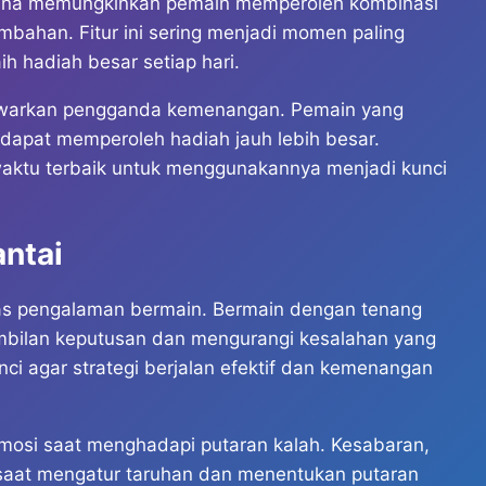
karena memungkinkan pemain memperoleh kombinasi
ahan. Fitur ini sering menjadi momen paling
h hadiah besar setiap hari.
nawarkan pengganda kemenangan. Pemain yang
t dapat memperoleh hadiah jauh lebih besar.
aktu terbaik untuk menggunakannya menjadi kunci
antai
tas pengalaman bermain. Bermain dengan tenang
bilan keputusan dan mengurangi kesalahan yang
ci agar strategi berjalan efektif dan kemenangan
emosi saat menghadapi putaran kalah. Kesabaran,
a saat mengatur taruhan dan menentukan putaran