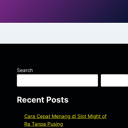
Search
Search
Recent Posts
Cara Cepat Menang di Slot Might of
Ra Tanpa Pusing