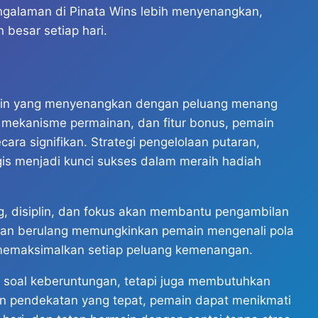
ngalaman di Pinata Wins lebih menyenangkan,
besar setiap hari.
in yang menyenangkan dengan peluang menang
, mekanisme permainan, dan fitur bonus, pemain
ra signifikan. Strategi pengelolaan putaran,
is menjadi kunci sukses dalam meraih hadiah
ng, disiplin, dan fokus akan membantu pengambilan
aman berulang memungkinkan pemain mengenali pola
memaksimalkan setiap peluang kemenangan.
soal keberuntungan, tetapi juga membutuhkan
n pendekatan yang tepat, pemain dapat menikmati