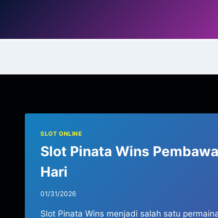
Skip
to
content
SLOT ONLINE
Slot Pinata Wins Pembaw
Hari
01/31/2026
Slot Pinata Wins menjadi salah satu permai