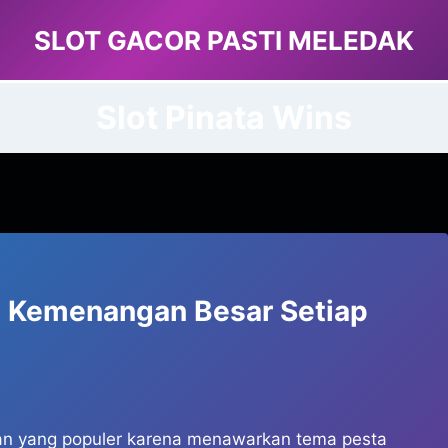
SLOT GACOR PASTI MELEDAK
Slot Pinata Wins
a Kemenangan Besar Setiap
nan yang populer karena menawarkan tema pesta