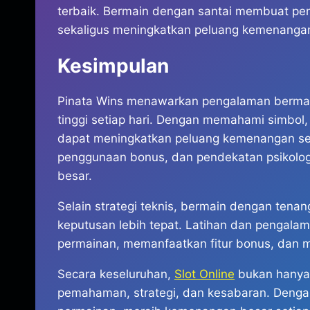
terbaik. Bermain dengan santai membuat pe
sekaligus meningkatkan peluang kemenangan 
Kesimpulan
Pinata Wins menawarkan pengalaman berma
tinggi setiap hari. Dengan memahami simbol
dapat meningkatkan peluang kemenangan seca
penggunaan bonus, dan pendekatan psikolog
besar.
Selain strategi teknis, bermain dengan tena
keputusan lebih tepat. Latihan dan pengal
permainan, memanfaatkan fitur bonus, dan 
Secara keseluruhan,
Slot Online
bukan hanya 
pemahaman, strategi, dan kesabaran. Denga