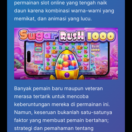
permainan slot online yang tengah naik
daun karena kombinasi warna-warni yang
memikat, dan animasi yang lucu.
Banyak pemain baru maupun veteran
merasa tertarik untuk mencoba
keberuntungan mereka di permainan ini.
Namun, keseruan bukanlah satu-satunya
faktor yang membuat pemain bertahan;
strategi dan pemahaman tentang