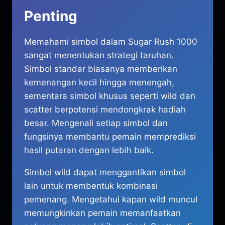
Penting
Memahami simbol dalam Sugar Rush 1000
sangat menentukan strategi taruhan.
Simbol standar biasanya memberikan
kemenangan kecil hingga menengah,
sementara simbol khusus seperti wild dan
scatter berpotensi mendongkrak hadiah
besar. Mengenali setiap simbol dan
fungsinya membantu pemain memprediksi
hasil putaran dengan lebih baik.
Simbol wild dapat menggantikan simbol
lain untuk membentuk kombinasi
pemenang. Mengetahui kapan wild muncul
memungkinkan pemain memanfaatkan