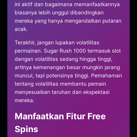
ini aktif dan bagaimana memanfaatkannya
biasanya lebih unggul dibandingkan
mereka yang hanya mengandalkan putaran
acak.
Terakhir, jangan lupakan volatilitas
permainan. Sugar Rush 1000 termasuk slot
dengan volatilitas sedang hingga tinggi,
artinya kemenangan besar mungkin jarang
muncul, tapi potensinya tinggi. Pemahaman
tentang volatilitas membantu pemain
menyesuaikan taruhan dan ekspektasi
mereka.
Manfaatkan Fitur Free
Spins