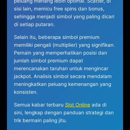
peluang menang lebih optimal. Scatter, di
sisi lain, memicu free spins dan bonus,
sehingga menjadi simbol yang paling dicari
di setiap putaran.
Selain itu, beberapa simbol premium
memiliki pengali (multiplier) yang signifikan.
Pemain yang memperhatikan posisi dan
jumlah simbol premium dapat
merencanakan taruhan untuk mengincar
jackpot. Analisis simbol secara mendalam
meningkatkan peluang kemenangan yang
konsisten.
Semua kabar terbaru
Slot Online
ada di
sini, lengkap dengan panduan strategi dan
trik bermain paling jitu.