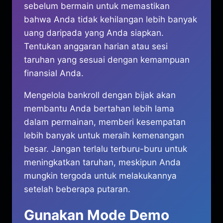
sebelum bermain untuk memastikan
bahwa Anda tidak kehilangan lebih banyak
uang daripada yang Anda siapkan.
Tentukan anggaran harian atau sesi
taruhan yang sesuai dengan kemampuan
finansial Anda.
Mengelola bankroll dengan bijak akan
membantu Anda bertahan lebih lama
dalam permainan, memberi kesempatan
lebih banyak untuk meraih kemenangan
besar. Jangan terlalu terburu-buru untuk
meningkatkan taruhan, meskipun Anda
mungkin tergoda untuk melakukannya
setelah beberapa putaran.
Gunakan Mode Demo