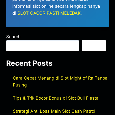
informasi slot online secara lengkap hanya
di
SLOT GACOR PASTI MELEDAK
.
Search
Search
Recent Posts
Cara Cepat Menang di Slot Might of Ra Tanpa
Pusing
Tips & Trik Bocor Bonus di Slot Bull Fiesta
Strategi Anti Loss Main Slot Cash Patrol