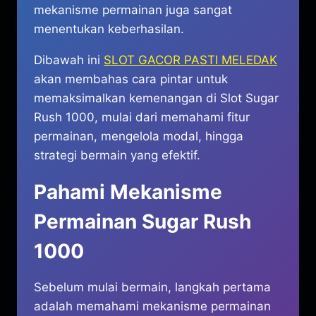
mekanisme permainan juga sangat
menentukan keberhasilan.
Dibawah ini
SLOT GACOR PASTI MELEDAK
akan membahas cara pintar untuk
memaksimalkan kemenangan di Slot Sugar
Rush 1000, mulai dari memahami fitur
permainan, mengelola modal, hingga
strategi bermain yang efektif.
Pahami Mekanisme
Permainan Sugar Rush
1000
Sebelum mulai bermain, langkah pertama
adalah memahami mekanisme permainan