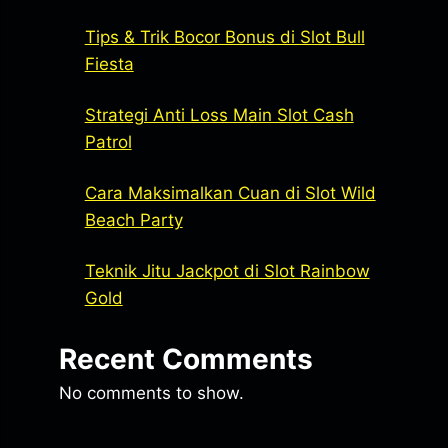
Tips & Trik Bocor Bonus di Slot Bull
Fiesta
Strategi Anti Loss Main Slot Cash
Patrol
Cara Maksimalkan Cuan di Slot Wild
Beach Party
Teknik Jitu Jackpot di Slot Rainbow
Gold
Recent Comments
No comments to show.