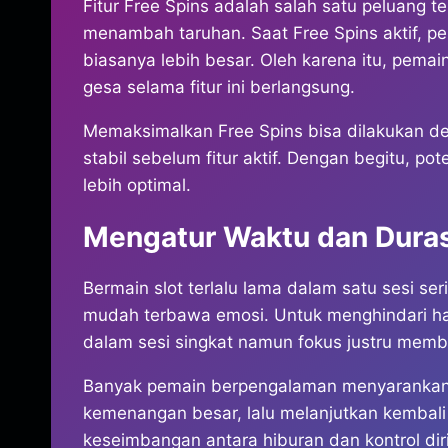
Fitur Free Spins adalah salah satu peluang 
menambah taruhan. Saat Free Spins aktif, pe
biasanya lebih besar. Oleh karena itu, pemai
gesa selama fitur ini berlangsung.
Memaksimalkan Free Spins bisa dilakukan d
stabil sebelum fitur aktif. Dengan begitu, p
lebih optimal.
Mengatur Waktu dan Duras
Bermain slot terlalu lama dalam satu sesi s
mudah terbawa emosi. Untuk menghindari hal
dalam sesi singkat namun fokus justru memb
Banyak pemain berpengalaman menyarankan 
kemenangan besar, lalu melanjutkan kembali
keseimbangan antara hiburan dan kontrol diri