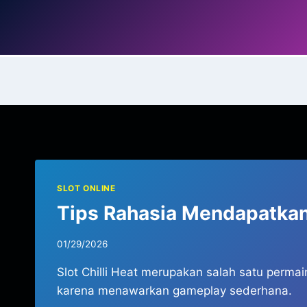
Skip
to
content
SLOT ONLINE
Tips Rahasia Mendapatkan 
01/29/2026
Slot Chilli Heat merupakan salah satu permain
karena menawarkan gameplay sederhana.