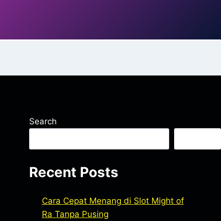
Search
Search
Recent Posts
Cara Cepat Menang di Slot Might of
Ra Tanpa Pusing