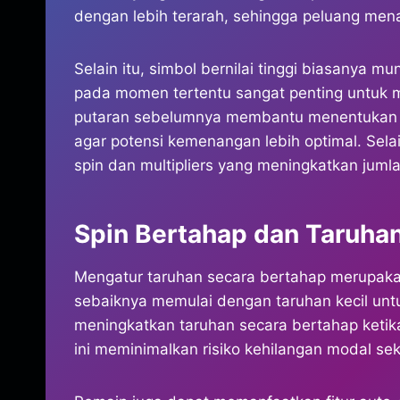
dengan lebih terarah, sehingga peluang men
Selain itu, simbol bernilai tinggi biasanya m
pada momen tertentu sangat penting untuk 
putaran sebelumnya membantu menentukan w
agar potensi kemenangan lebih optimal. Selai
spin dan multipliers yang meningkatkan jum
Spin Bertahap dan Taruha
Mengatur taruhan secara bertahap merupakan
sebaiknya memulai dengan taruhan kecil un
meningkatkan taruhan secara bertahap ketik
ini meminimalkan risiko kehilangan modal se