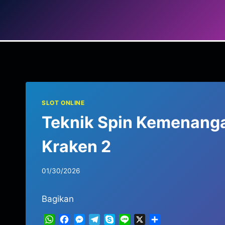
Skip
to
content
SLOT ONLINE
Teknik Spin Kemenanga
Kraken 2
01/30/2026
Bagikan
W
F
M
T
S
L
X
S