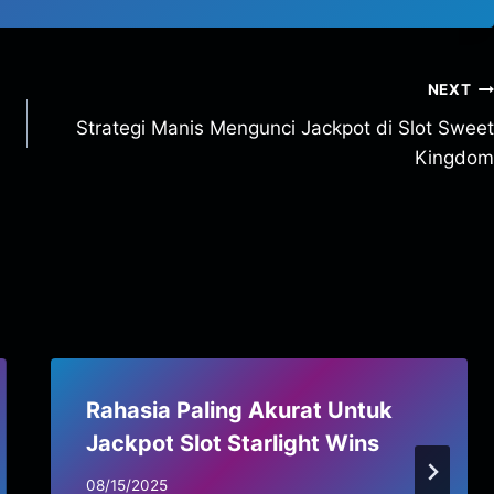
NEXT
Strategi Manis Mengunci Jackpot di Slot Sweet
Kingdom
Rahasia Paling Akurat Untuk
Jackpot Slot Starlight Wins
08/15/2025