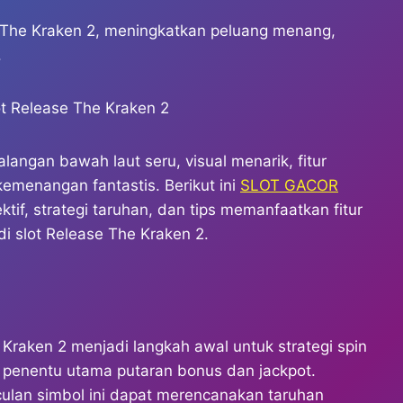
ase The Kraken 2, meningkatkan peluang menang,
.
angan bawah laut seru, visual menarik, fitur
emenangan fantastis. Berikut ini
SLOT GACOR
ktif, strategi taruhan, dan tips memanfaatkan fitur
 slot Release The Kraken 2.
aken 2 menjadi langkah awal untuk strategi spin
di penentu utama putaran bonus dan jackpot.
lan simbol ini dapat merencanakan taruhan