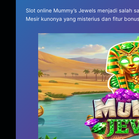
h
a
e
e
k
i
h
a
c
s
l
y
n
a
Slot online Mummy’s Jewels menjadi salah sa
t
e
s
e
p
e
r
Mesir kunonya yang misterius dan fitur bonu
s
b
e
g
e
e
A
o
n
r
p
o
g
a
p
k
e
m
r