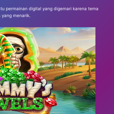
tu permainan digital yang digemari karena tema
s yang menarik.