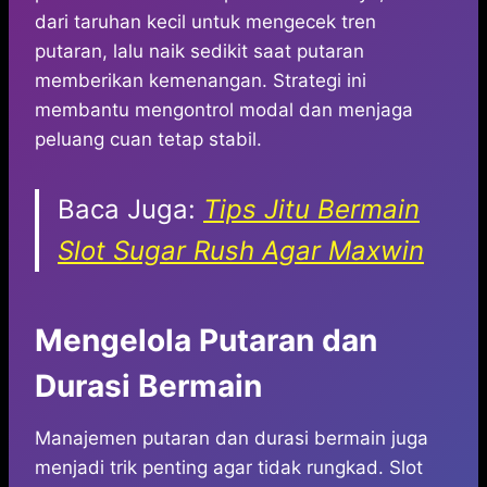
dari taruhan kecil untuk mengecek tren
putaran, lalu naik sedikit saat putaran
memberikan kemenangan. Strategi ini
membantu mengontrol modal dan menjaga
peluang cuan tetap stabil.
Baca Juga:
Tips Jitu Bermain
Slot Sugar Rush Agar Maxwin
Mengelola Putaran dan
Durasi Bermain
Manajemen putaran dan durasi bermain juga
menjadi trik penting agar tidak rungkad. Slot