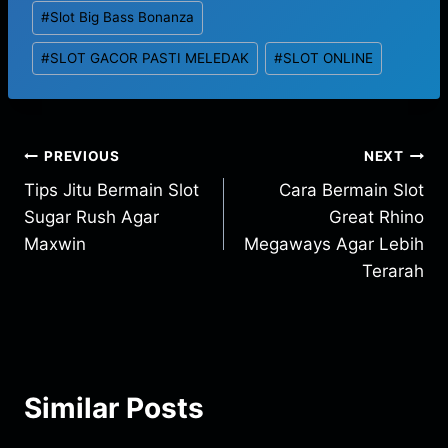
#
Slot Big Bass Bonanza
#
SLOT GACOR PASTI MELEDAK
#
SLOT ONLINE
Post
PREVIOUS
NEXT
Tips Jitu Bermain Slot
Cara Bermain Slot
navigation
Sugar Rush Agar
Great Rhino
Maxwin
Megaways Agar Lebih
Terarah
Similar Posts