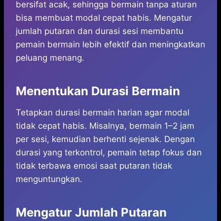
bersifat acak, sehingga bermain tanpa aturan
bisa membuat modal cepat habis. Mengatur
jumlah putaran dan durasi sesi membantu
pemain bermain lebih efektif dan meningkatkan
peluang menang.
Menentukan Durasi Bermain
Tetapkan durasi bermain harian agar modal
tidak cepat habis. Misalnya, bermain 1–2 jam
per sesi, kemudian berhenti sejenak. Dengan
durasi yang terkontrol, pemain tetap fokus dan
tidak terbawa emosi saat putaran tidak
menguntungkan.
Mengatur Jumlah Putaran