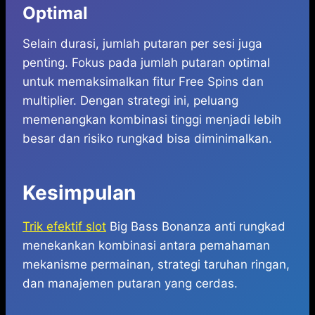
Optimal
Selain durasi, jumlah putaran per sesi juga
penting. Fokus pada jumlah putaran optimal
untuk memaksimalkan fitur Free Spins dan
multiplier. Dengan strategi ini, peluang
memenangkan kombinasi tinggi menjadi lebih
besar dan risiko rungkad bisa diminimalkan.
Kesimpulan
Trik efektif slot
Big Bass Bonanza anti rungkad
menekankan kombinasi antara pemahaman
mekanisme permainan, strategi taruhan ringan,
dan manajemen putaran yang cerdas.