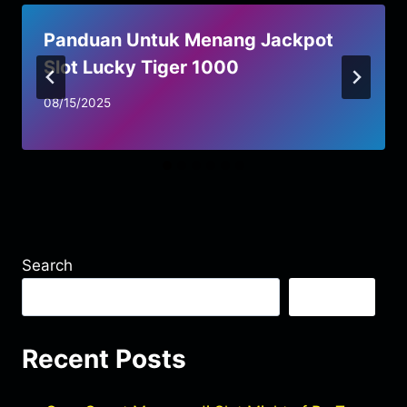
Panduan Untuk Menang Jackpot
Slot Lucky Tiger 1000
08/15/2025
Search
Search
Recent Posts