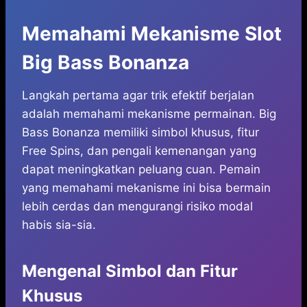
Memahami Mekanisme Slot
Big Bass Bonanza
Langkah pertama agar trik efektif berjalan
adalah memahami mekanisme permainan. Big
Bass Bonanza memiliki simbol khusus, fitur
Free Spins, dan pengali kemenangan yang
dapat meningkatkan peluang cuan. Pemain
yang memahami mekanisme ini bisa bermain
lebih cerdas dan mengurangi risiko modal
habis sia-sia.
Mengenal Simbol dan Fitur
Khusus