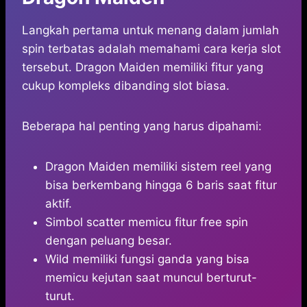
Langkah pertama untuk menang dalam jumlah
spin terbatas adalah memahami cara kerja slot
tersebut. Dragon Maiden memiliki fitur yang
cukup kompleks dibanding slot biasa.
Beberapa hal penting yang harus dipahami:
Dragon Maiden memiliki sistem reel yang
bisa berkembang hingga 6 baris saat fitur
aktif.
Simbol scatter memicu fitur free spin
dengan peluang besar.
Wild memiliki fungsi ganda yang bisa
memicu kejutan saat muncul berturut-
turut.