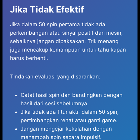
Jika Tidak Efektif
Jika dalam 50 spin pertama tidak ada
perkembangan atau sinyal positif dari mesin,
sebaiknya jangan dipaksakan. Trik menang
juga mencakup kemampuan untuk tahu kapan
harus berhenti.
Tindakan evaluasi yang disarankan:
Catat hasil spin dan bandingkan dengan
hasil dari sesi sebelumnya.
Jika tidak ada fitur aktif dalam 50 spin,
pertimbangkan rehat atau ganti game.
Jangan mengejar kekalahan dengan
menambah spin secara impulsif.