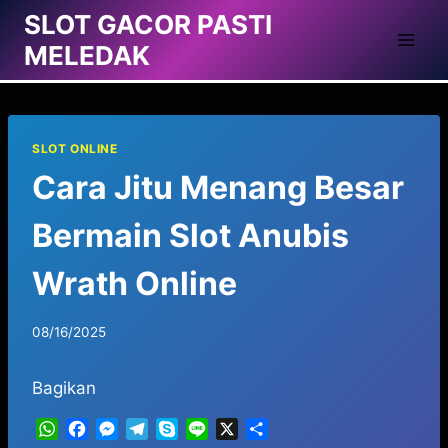
Skip
SLOT GACOR PASTI
to
MELEDAK
content
SLOT ONLINE
Cara Jitu Menang Besar
Bermain Slot Anubis
Wrath Online
08/16/2025
Bagikan
W
F
M
T
S
L
X
S