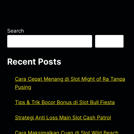
Search
Search
Recent Posts
Cara Cepat Menang di Slot Might of Ra Tanpa
Pusing
Tips & Trik Bocor Bonus di Slot Bull Fiesta
Strategi Anti Loss Main Slot Cash Patrol
Cara Maksimalkan Cuan di Slot Wild Beach