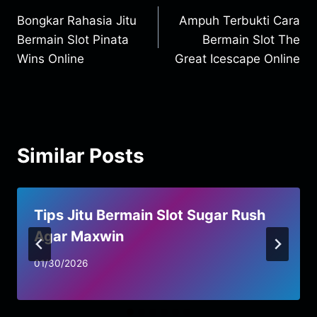
Post
Bongkar Rahasia Jitu
Ampuh Terbukti Cara
navigation
Bermain Slot Pinata
Bermain Slot The
Wins Online
Great Icescape Online
Similar Posts
Tips Jitu Bermain Slot Sugar Rush
Agar Maxwin
01/30/2026