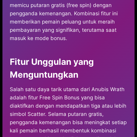
memicu putaran gratis (free spin) dengan
pengganda kemenangan. Kombinasi fitur ini
memberikan pemain peluang untuk meraih
pembayaran yang signifikan, terutama saat
masuk ke mode bonus.
Fitur Unggulan yang
Menguntungkan
Salah satu daya tarik utama dari Anubis Wrath
adalah fitur Free Spin Bonus yang bisa
diaktifkan dengan mendapatkan tiga atau lebih
simbol Scatter. Selama putaran gratis,
pengganda kemenangan bisa meningkat setiap
kali pemain berhasil membentuk kombinasi