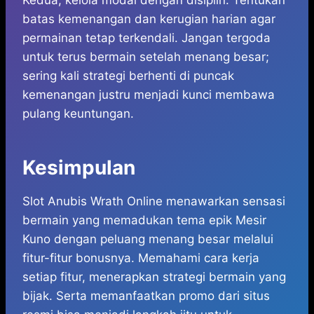
Kedua, kelola modal dengan disiplin. Tentukan
batas kemenangan dan kerugian harian agar
permainan tetap terkendali. Jangan tergoda
untuk terus bermain setelah menang besar;
sering kali strategi berhenti di puncak
kemenangan justru menjadi kunci membawa
pulang keuntungan.
Kesimpulan
Slot Anubis Wrath Online menawarkan sensasi
bermain yang memadukan tema epik Mesir
Kuno dengan peluang menang besar melalui
fitur-fitur bonusnya. Memahami cara kerja
setiap fitur, menerapkan strategi bermain yang
bijak. Serta memanfaatkan promo dari situs