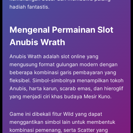
hadiah fantastis.
Mengenal Permainan Slot
Anubis Wrath
Anubis Wrath adalah slot online yang
mengusung format gulungan modern dengan
beberapa kombinasi garis pembayaran yang
fleksibel. Simbol-simbolnya menampilkan tokoh
Anubis, harta karun, scarab emas, dan hieroglif
yang menjadi ciri khas budaya Mesir Kuno.
Game ini dibekali fitur Wild yang dapat
menggantikan simbol lain untuk membentuk
kombinasi pemenang, serta Scatter yang