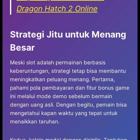
Dragon Hatch 2 Online
Strategi Jitu untuk Menang
Besar
Meski slot adalah permainan berbasis
keberuntungan, strategi tetap bisa membantu
meningkatkan peluang menang. Pertama,
pahami pola pembayaran dan fitur bonus game
ini melalui mode demo sebelum bermain
dengan uang asli. Dengan begitu, pemain bisa
mengetahui kapan waktu yang tepat untuk
menaikkan taruhan.