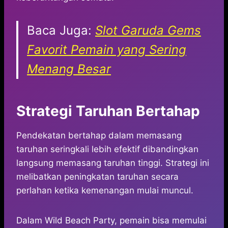
Baca Juga:
Slot Garuda Gems
Favorit Pemain yang Sering
Menang Besar
Strategi Taruhan Bertahap
Pendekatan bertahap dalam memasang
taruhan seringkali lebih efektif dibandingkan
langsung memasang taruhan tinggi. Strategi ini
melibatkan peningkatan taruhan secara
perlahan ketika kemenangan mulai muncul.
Dalam Wild Beach Party, pemain bisa memulai