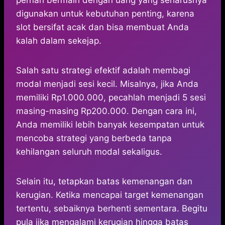
pernah bermain dengan uang yang seharusnya
digunakan untuk kebutuhan penting, karena
slot bersifat acak dan bisa membuat Anda
kalah dalam sekejap.
Salah satu strategi efektif adalah membagi
modal menjadi sesi kecil. Misalnya, jika Anda
memiliki Rp1.000.000, pecahlah menjadi 5 sesi
masing-masing Rp200.000. Dengan cara ini,
Anda memiliki lebih banyak kesempatan untuk
mencoba strategi yang berbeda tanpa
kehilangan seluruh modal sekaligus.
Selain itu, tetapkan batas kemenangan dan
kerugian. Ketika mencapai target kemenangan
tertentu, sebaiknya berhenti sementara. Begitu
pula jika mengalami kerugian hingga batas