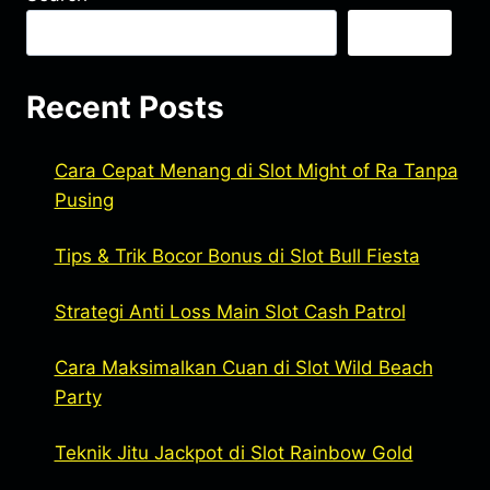
Search
Recent Posts
Cara Cepat Menang di Slot Might of Ra Tanpa
Pusing
Tips & Trik Bocor Bonus di Slot Bull Fiesta
Strategi Anti Loss Main Slot Cash Patrol
Cara Maksimalkan Cuan di Slot Wild Beach
Party
Teknik Jitu Jackpot di Slot Rainbow Gold