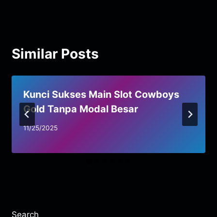
Similar Posts
Kunci Sukses Main Slot Cowboys
Gold Tanpa Modal Besar
11/25/2025
Search