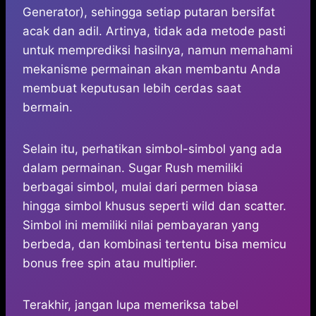
Generator), sehingga setiap putaran bersifat
acak dan adil. Artinya, tidak ada metode pasti
untuk memprediksi hasilnya, namun memahami
mekanisme permainan akan membantu Anda
membuat keputusan lebih cerdas saat
bermain.
Selain itu, perhatikan simbol-simbol yang ada
dalam permainan. Sugar Rush memiliki
berbagai simbol, mulai dari permen biasa
hingga simbol khusus seperti wild dan scatter.
Simbol ini memiliki nilai pembayaran yang
berbeda, dan kombinasi tertentu bisa memicu
bonus free spin atau multiplier.
Terakhir, jangan lupa memeriksa tabel