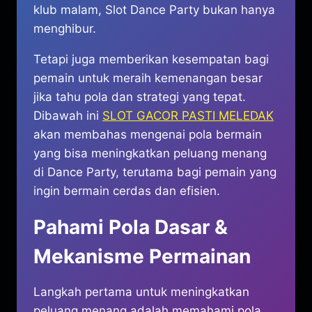
klub malam, Slot Dance Party bukan hanya
menghibur.
Tetapi juga memberikan kesempatan bagi
pemain untuk meraih kemenangan besar
jika tahu pola dan strategi yang tepat.
Dibawah ini
SLOT GACOR PASTI MELEDAK
akan membahas mengenai pola bermain
yang bisa meningkatkan peluang menang
di Dance Party, terutama bagi pemain yang
ingin bermain cerdas dan efisien.
Pahami Pola Dasar &
Mekanisme Permainan
Langkah pertama untuk meningkatkan
peluang menang adalah memahami pola