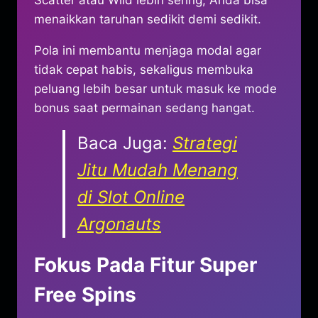
Scatter atau Wild lebih sering, Anda bisa
menaikkan taruhan sedikit demi sedikit.
Pola ini membantu menjaga modal agar
tidak cepat habis, sekaligus membuka
peluang lebih besar untuk masuk ke mode
bonus saat permainan sedang hangat.
Baca Juga:
Strategi
Jitu Mudah Menang
di Slot Online
Argonauts
Fokus Pada Fitur Super
Free Spins