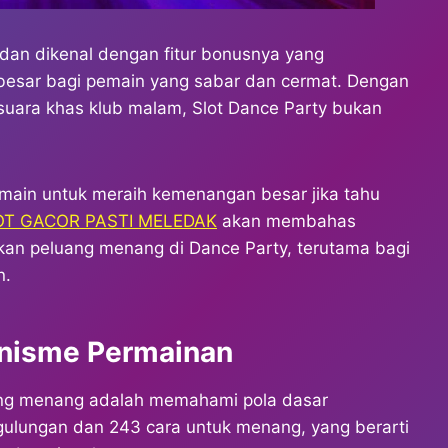
dan dikenal dengan fitur bonusnya yang
esar bagi pemain yang sabar dan cermat. Dengan
 suara khas klub malam, Slot Dance Party bukan
main untuk meraih kemenangan besar jika tahu
OT GACOR PASTI MELEDAK
akan membahas
kan peluang menang di Dance Party, terutama bagi
n.
anisme Permainan
ng menang adalah memahami pola dasar
 gulungan dan 243 cara untuk menang, yang berarti