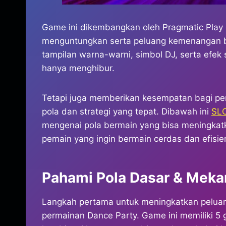
Game ini dikembangkan oleh Pragmatic Play 
menguntungkan serta peluang kemenangan b
tampilan warna-warni, simbol DJ, serta efek
hanya menghibur.
Tetapi juga memberikan kesempatan bagi pe
pola dan strategi yang tepat. Dibawah ini
SL
mengenai pola bermain yang bisa meningkat
pemain yang ingin bermain cerdas dan efisie
Pahami Pola Dasar & Mek
Langkah pertama untuk meningkatkan pelua
permainan Dance Party. Game ini memiliki 5