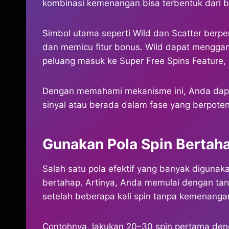
kombinasi kemenangan bisa terbentuk dari b
Simbol utama seperti Wild dan Scatter ber
dan memicu fitur bonus. Wild dapat menggan
peluang masuk ke Super Free Spins Feature, 
Dengan memahami mekanisme ini, Anda dap
sinyal atau berada dalam fase yang berpote
Gunakan Pola Spin Bertah
Salah satu pola efektif yang banyak diguna
bertahap. Artinya, Anda memulai dengan taru
setelah beberapa kali spin tanpa kemenanga
Contohnya, lakukan 20–30 spin pertama den