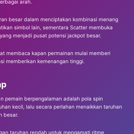
erbagai arah.
peran besar dalam menciptakan kombinasi menang
tikan simbol lain, sementara Scatter membuka
yang menjadi pusat potensi jackpot besar.
at membaca kapan permainan mulai memberi
nsi memberikan kemenangan tinggi.
ap
kan pemain berpengalaman adalah pola spin
han kecil, lalu secara perlahan menaikkan taruhan
n besar.
gan taruhan rendah untuk mengamati ritme