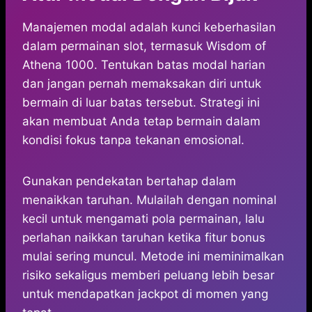
Manajemen modal adalah kunci keberhasilan
dalam permainan slot, termasuk Wisdom of
Athena 1000. Tentukan batas modal harian
dan jangan pernah memaksakan diri untuk
bermain di luar batas tersebut. Strategi ini
akan membuat Anda tetap bermain dalam
kondisi fokus tanpa tekanan emosional.
Gunakan pendekatan bertahap dalam
menaikkan taruhan. Mulailah dengan nominal
kecil untuk mengamati pola permainan, lalu
perlahan naikkan taruhan ketika fitur bonus
mulai sering muncul. Metode ini meminimalkan
risiko sekaligus memberi peluang lebih besar
untuk mendapatkan jackpot di momen yang